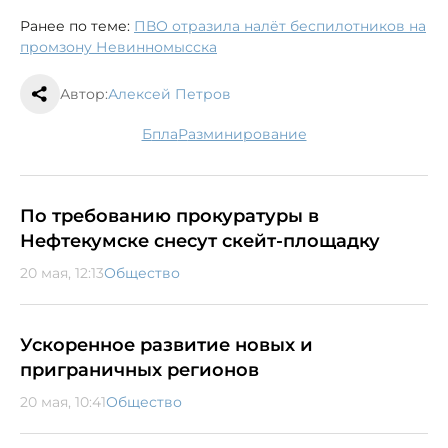
Ранее по теме:
ПВО отразила налёт беспилотников на
промзону Невинномысска
Автор:
Алексей Петров
бпла
разминирование
По требованию прокуратуры в
Нефтекумске снесут скейт-площадку
20 мая, 12:13
Общество
Ускоренное развитие новых и
приграничных регионов
20 мая, 10:41
Общество