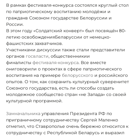
В рамках фестиваля-конкурса состоялся круглый стол
по патриотическому воспитанию молодёжи и
гражданв Союзном государстве Белоруссии и
России.
В этом году «Солдатский конверт» был посвящён 80-
летию освобождения
Беларуссии от немецко-
фашистских захватчиков.
Участниками дискуссии также стали представители
органов
госвласти
, общественники
и
финалисты
фестиваля-конкурса
. Все вместе
они
говорили о проектах в сфере патриотического
воспитания на примере
белорусского
и российского
опытов. О том, как сохранить культурный суверенитет
Союзного государства, есть ли способы создать
молодежное сообщество стран «не Запада» со своей
культурной программой.
Замначальника
управления Президента РФ по
приграничному сотрудничеству Сергей Маленко
отметил, что Ставрополье очень бережно относится к
сотрудничеству с Республикой Беларусь и выразил