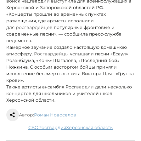
войск нацгвардии выступила для военнослужащих в
Херсонской и Запорожской областей РФ.
«Концерты прошли во временных пунктах
размещения, где артисты исполнили
для
росгвардейцев
популярные фронтовые и
современные песни», — сообщила пресс-служба
ведомства.
Камерное звучание создало настоящую домашнюю
атмосферу.
Росгвардейцы
услышали песни «Есаул»
Розенбаума, «Конь» Шагалова, «Последний бой»
Ножкина. С особым восторгом бойцы приняли
исполнение бессмертного хита Виктора Цоя - «Группа
крови».
Также артисты ансамбля Росг
вардии
дали несколько
концертов для школьников и учителей школ
Херсонской области.
Автор:
Роман Новоселов
СВО
Росгвардия
Херсонская область