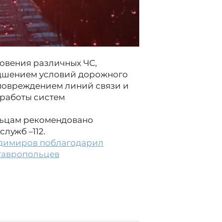
овения различных ЧС,
удшением условий дорожного
 повреждением линий связи и
работы систем
льцам рекомендовано
лужб –112.
димиров поблагодарил
тавропольцев