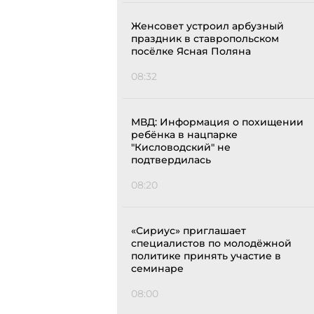
Женсовет устроил арбузный
праздник в ставропольском
посёлке Ясная Поляна
08:32
МВД: Информация о похищении
ребёнка в нацпарке
"Кисловодский" не
подтвердилась
08:20
«Сириус» приглашает
специалистов по молодёжной
политике принять участие в
семинаре
08:00