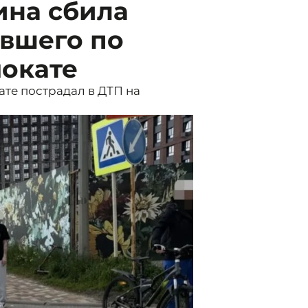
ина сбила
авшего по
мокате
ате пострадал в ДТП на