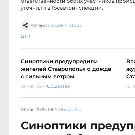
ответственности обоих участников проис
уточнили в Госавтоинспекции.
Автор:
Алексей Петров
ДТП
Синоптики предупредили
Вл
жителей Ставрополья о дожде
жу
с сильным ветром
Ст
18 мая, 09:41
Общество
18 м
18 мая 2026, 09:41
Общество
Синоптики преду