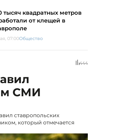
0 тысяч квадратных метров
работали от клещей в
аврополе
ая, 07:00
Общество
444
авил
ём СМИ
авил ставропольских
иком, который отмечается