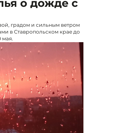
ья о дожде с
зой, градом и сильным ветром
тами в Ставропольском крае до
0 мая.