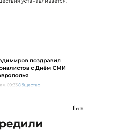
шествия устанавливается,
адимиров поздравил
рналистов с Днём СМИ
аврополья
ая, 09:33
Общество
418
предили