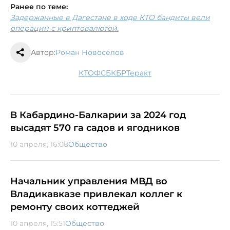
Ранее по теме:
Задержанные в Дагестане в ходе КТО бандиты вели
операции с криптовалютой.
Автор:
Роман Новоселов
КТО
ФСБ
КБР
теракт
В Кабардино-Балкарии за 2024 год
высадят 570 га садов и ягодников
10 апреля, 16:08
Общество
Начальник управления МВД во
Владикавказе привлекал коллег к
ремонту своих коттеджей
10 апреля, 15:51
Общество