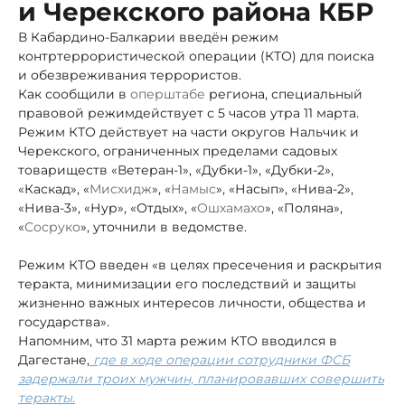
и Черекского района КБР
В Кабардино-Балкарии введён режим
контртеррористической операции (КТО) для поиска
и обезвреживания террористов.
Как сообщили в
оперштабе
региона, специальный
правовой режим
действует с 5 часов утра 11 марта.
Режим КТО действует на части округов Нальчик и
Черекского, ограниченных пределами садовых
товариществ «Ветеран-1», «Дубки-1», «Дубки-2»,
«Каскад», «
Мисхидж
», «
Намыс
», «Насып», «Нива-2»,
«Нива-3», «Нур», «Отдых», «
Ошхамахо
», «Поляна»,
«
Сосруко
», уточнили в ведомстве.
Режим КТО введен «в целях пресечения и раскрытия
теракта, минимизации его последствий и защиты
жизненно важных интересов личности, общества и
государства».
Напомним, что 31 марта режим КТО вводился в
Дагестане,
где в ходе операции сотрудники ФСБ
задержали троих мужчин, планировавших совершить
теракты.