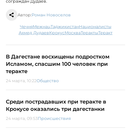
сограждан Дудаев.
Автор:
Роман Новоселов
Чечня
межнац
Таджикистан
националисты
Ахмед Дудаев
Крокус
Москва
теракты
теракт
В Дагестане восхищены подростком
Исламом, спасшим 100 человек при
теракте
24 марта, 10:22
Общество
Среди пострадавших при теракте в
Крокусе оказались три дагестанки
24 марта, 09:53
Происшествия