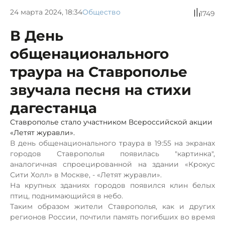
24 марта 2024, 18:34
Общество
1749
В День
общенационального
траура на Ставрополье
звучала песня на стихи
дагестанца
Ставрополье стало участником Всероссийской акции
«Летят журавли».
В
день общенационального траура в 19:55 на экранах
городов Ставрополья появилась "картинка",
аналогичная спроецированной на здании «Крокус
Сити Холл» в Москве, -
«Летят журавли».
На крупных зданиях городов появился к
лин белых
птиц, поднима
ющийся в небо.
Таким образом жители
Ставрополья, как и других
регионов России, почтили память погиб
ших
во время