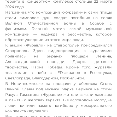
теракта в концертном комплексе столицы 22 марта
2024 года.
Напомним, что композиция
«Журавли»
и сами птицы
стали символом душ
солдат,
погибших на полях
Великой Отечественной войны в борьбе с
фашизмом.
Главный мотив
самой музыкальной
композиции —
надежда
и
бессмертие, которое
обретают ушедшие из этого мира люди.
К акции «Журавли» на Ставрополье присоединил
ся
Ставрополь. Здесь видео
проекция с журавлями
появилась на экранах площади Ленина,
Александровской площади, Дворца детского
творчества, Парка Победы.
Кроме того, жу
равли
«взлетели» в небо с
LED-
экранов
в Ессентуках,
Светлограде, Благодарном, Изобильном
.
В Невинномысске на площади у обелиска Огонь
Вечной Славы под музыку Марка Бернеса на стихи
Расула Гамзатова
«Журавли» жители заж
гли
лампады
в память о жертвах теракта. В Кисловодске
молодые
люди почтили память погибших
у мемориального
комплекса «Журавли».
Все желающие могут п
рисоединиться к акции и