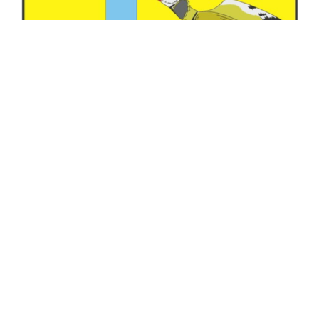
Фото: Герб территории
В музее появятся интерактивные панели и гиды,
обновят витрины, световые и проекционные
системы, установят мультимедийное оборудование,
климат-контроль, терминалы обслуживания.
Также в учреждение культуры приобретут
компьютерную технику.
По сообщению администрации Левокумского округа,
стоимость проекта составит около двух миллионов
рублей.