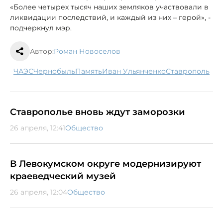
«Более четырех тысяч наших земляков участвовали в
ликвидации последствий, и каждый из них – герой», -
подчеркнул мэр.
Автор:
Роман Новоселов
ЧАЭС
Чернобыль
память
Иван Ульянченко
Ставрополь
Ставрополье вновь ждут заморозки
26 апреля, 12:41
Общество
В Левокумском округе модернизируют
краеведческий музей
26 апреля, 12:04
Общество