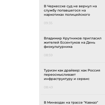
В Черкесске суд не вернул на
службу попавшегося на
наркотиках полицейского
09:35
Владимир Крутников пригласил
жителей Ессентуков на День
физкультурника
08:59
Туризм как драйвер: как Россия
переосмысливает
инфраструктуру и сервис
08:49
В Минводах на трассе "Кавказ"