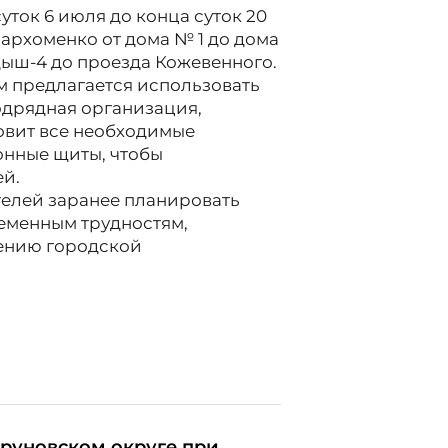
уток 6 июля до конца суток 20
архоменко от дома № 1 до дома
ндыш-4 до проезда Кожевенного.
м предлагается использовать
одрядная организация,
новит все необходимые
онные щиты, чтобы
ей.
елей заранее планировать
еменным трудностям,
шению городской
Труновском округе при