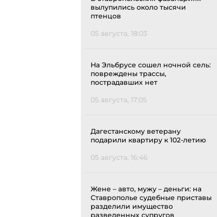
вылупились около тысячи
птенцов
05 августа, 18:03
На Эльбрусе сошел ночной сель:
повреждены трассы,
пострадавших нет
05 августа, 17:05
Дагестанскому ветерану
подарили квартиру к 102-летию
05 августа, 16:46
Жене – авто, мужу – деньги: на
Ставрополье судебные приставы
разделили имущество
разведенных супругов