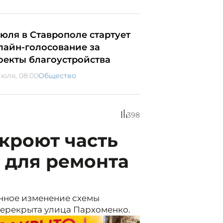
июля в Ставрополе стартует
лайн-голосование за
оекты благоустройства
июля, 08:00
Общество
398
кроют часть
 для ремонта
енное изменение схемы
 перекрыта улица Пархоменко.