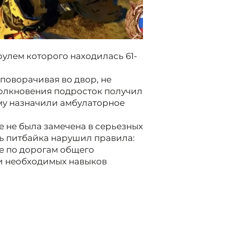
 рулем которого находилась 61-
 поворачивая во двор, не
столкновения подросток получил
ему назначили амбулаторное
 не была замечена в серьезных
ь питбайка нарушил правила:
е по дорогам общего
 и необходимых навыков