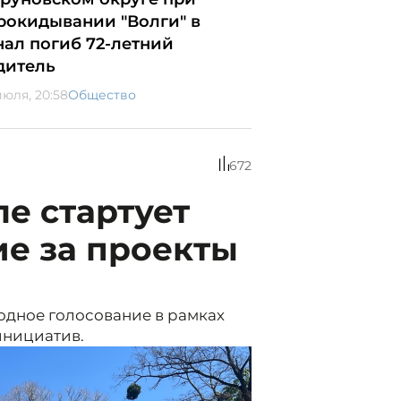
рокидывании "Волги" в
нал погиб 72-летний
дитель
июля, 20:58
Общество
672
ле стартует
е за проекты
родное голосование в рамках
инициатив.