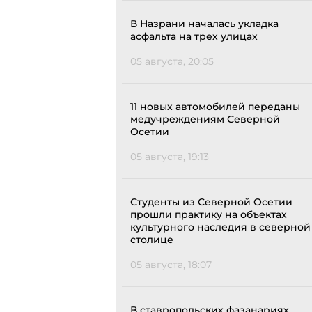
В Назрани началась укладка
асфальта на трех улицах
05 августа, 20:05
11 новых автомобилей переданы
медучреждениям Северной
Осетии
05 августа, 19:13
Студенты из Северной Осетии
прошли практику на объектах
культурного наследия в северной
столице
05 августа, 18:07
В ставропольских фазанариях