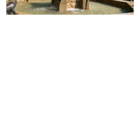
Фото: Портал Северного Кавказа
С начала года свыше 500 предпринимателей
получили бесплатные консультации по
налогообложению, оформлению грантов и субсидий,
а также по стратегии развития собственного дела.
«18 предпринимателей успешно реализовали свои
проекты, воспользовавшись программой
соцконтракта. Это свидетельствует о реальной
помощи малому и среднему бизнесу в развитии», –
отметил мэр Иван Ульянченко.
Помимо консультационной поддержки, Центр
активно содействует инициативным гражданам в
оформлении их деловой активности. Более 20
ставропольцам оказано содействие в бесплатной
регистрации в качестве индивидуальных
предпринимателей, юрлиц или самозанятых, в
открытии расчетных счетов через банковские
сервисы.
В Ставрополе ежемесячно фиксируется