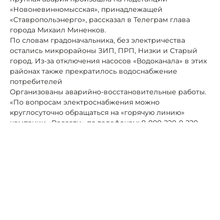
«Новоневинномысская», принадлежащей
«Ставропольэнерго», рассказал в Телеграм глава
города Михаил Миненков.
По словам градоначальника, без электричества
остались микрорайоны ЗИП, ПРП, Низки и Старый
город. Из-за отключения насосов «Водоканала» в этих
районах также прекратилось водоснабжение
потребителей
Организованы аварийно-восстановительные работы.
«По вопросам электроснабжения можно
круглосуточно обращаться на «горячую линию»
компании «Россети» по телефонам: 8-800-220-0-220.
Вся информация уточняется у ресурсоснабжающих
организаций», -
пообещал информировать невинномысцев по мере
получения информации о работах Михаил Миненков.
Читайте также:
Ставропольцев приглашают принять
участие в конкурсе «Лучший дом. Лучший двор»
Автор:
Алексей Петров