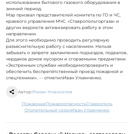
использовании бытового газового оборудования в
зимний период.
Мэр призвал представителей комитета по ГО и ЧС,
краевого управления МЧС
,
«Ставропольгоргаза» и
других ведомств активизировать работу в этом
направлении.
Для этого необходимо проводить регулярную
разъяснительную работу с населением. Нельзя
забывать о запрете захламления подъездов, подвалов,
чердаков домов мусором и сгораемыми предметами.
«Экстренным службам необходимо
проверить и
обеспечить беспрепятственный проезд пожарной и
спецтехники»
, —
отметил
Иван Ульянченко.
Автор:
Роман Новоселов
пожарные
пожароопасность
Ставрополь
отопительный сезон
Иван Ульянченко