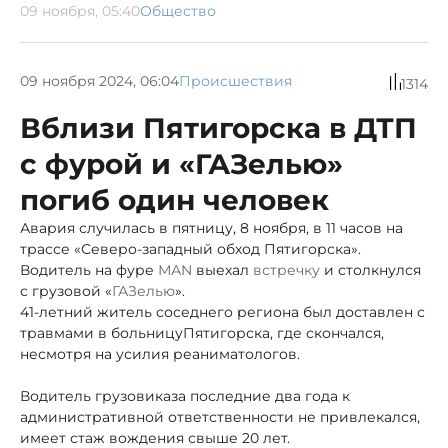
09 ноября, 05:40
Общество
09 ноября 2024, 06:04
Происшествия
1314
Вблизи Пятигорска в ДТП
с фурой и «ГАЗелью»
погиб один человек
Авария случилась в пятницу, 8 ноября, в 11 часов на
трассе «Северо-западный обход Пятигорска».
Водитель на фуре
МАN
выехал
встречку
и столкнулся
с грузовой «
ГАЗелью
».
41-летний житель соседнего региона был доставлен с
травмами в больницу
Пятигорска, где скончался,
несмотря на усилия реаниматологов.
Водитель грузовика
за последние два года к
административной ответственности не привлекался,
имеет стаж вождения свыше 20 лет.