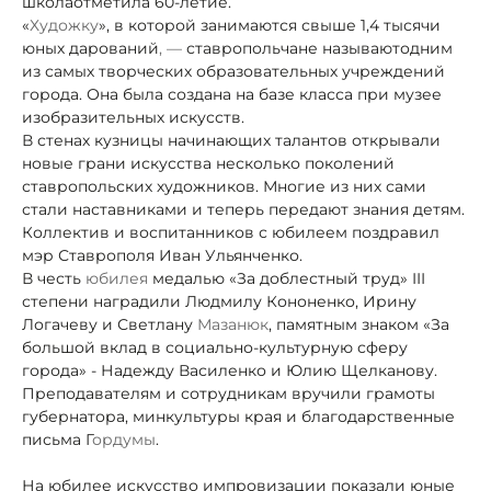
школаотметила 60-летие.
«
Художку
», в которой занимаются свыше 1,4 тысячи
юных дарований
, —
ставропольчане называют
одним
из самых творческих образовательных учреждений
города. Она была создана на базе класса при музее
изобразительных искусств.
В стенах кузницы начинающих талантов открывали
новые грани искусства несколько поколений
ставропольских художников. Многие из них сами
стали наставниками и теперь передают знания детям.
Коллектив и воспитанников с юбилеем поздравил
мэр Ставрополя Иван Ульянченко.
В честь
юбилея
медалью «За доблестный труд» III
степени наградили Людмилу Кононенко, Ирину
Логачеву и Светлану
Мазанюк
, памятным знаком «За
большой вклад в социально-культурную сферу
города» - Надежду Василенко и Юлию Щелканову.
Преподавателям и сотрудникам вручили грамоты
губернатора, минкультуры края и благодарственные
письма Г
ордумы
.
На юбилее искусство импровизации показали юные