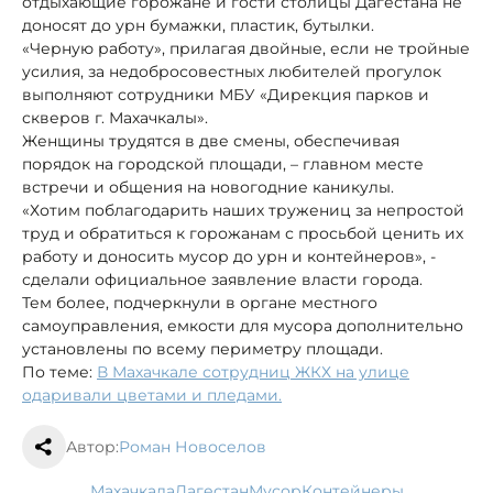
отдыхающие горожане и гости столицы Дагестана не
доносят до урн бумажки, пластик, бутылки.
«Черную работу», прилагая двойные, если не тройные
усилия, за недобросовестных любителей прогулок
выполняют сотрудники МБУ «Дирекция парков и
скверов г. Махачкалы».
Женщины трудятся в две смены, обеспечивая
порядок на городской площади, – главном месте
встречи и общения на новогодние каникулы.
«Хотим поблагодарить наших тружениц за непростой
труд и обратиться к горожанам с просьбой ценить их
работу и доносить мусор до урн и контейнеров», -
сделали официальное заявление власти города.
Тем более, подчеркнули в органе местного
самоуправления, емкости для мусора дополнительно
установлены по всему периметру площади.
По теме:
В Махачкале сотрудниц ЖКХ на улице
одаривали цветами и пледами.
Автор:
Роман Новоселов
Махачкала
Дагестан
мусор
контейнеры