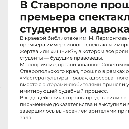
В Ставрополе про
премьера спектакл
студентов и адвок
В краевой библиотеке им. М. Лермонтова
премьера иммерсивного спектакля-импро
жертва или хищник?», в котором все рол
студенты — будущие правоведы.
Мероприятие, организованное Советом м
Ставропольского края,
прошло в рамках 
«Мастера культуры права», адресованног
вместе с
актёрами-любителями
приняли у
имитирующей судебный процесс.
В ходе действия стороны представили св
письменные доказательства и выступили 
завершилось вынесением зрителями приг
зала.