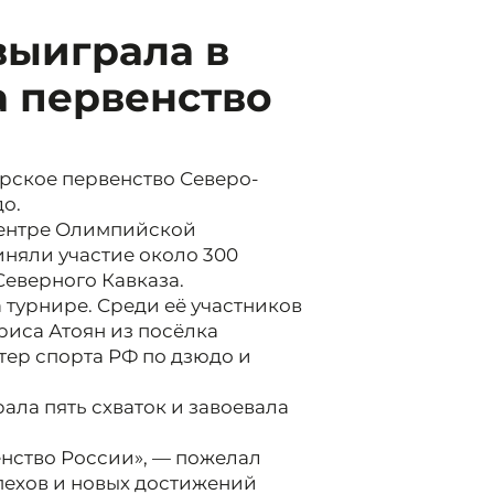
выиграла в
а первенство
орское первенство Северо-
о.
центре Олимпийской
няли участие около 300
Северного Кавказа.
 турнире. Среди её участников
риса Атоян из посёлка
тер спорта РФ по дзюдо и
ала пять схваток и завоевала
енство России», — пожелал
пехов и новых достижений