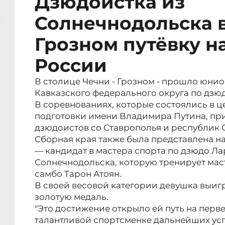
Дзюдоистка из
Солнечнодольска 
Грозном путёвку н
России
В столице Чечни - Грозном - прошло юни
Кавказского федерального округа по дзюд
В соревнованиях, которые состоялись в 
подготовки имени Владимира Путина, при
дзюдоистов со Ставрополья и республик 
Сборная края также была представлена на
— кандидат в мастера спорта по дзюдо Ла
Солнечнодольска, которую тренирует мас
самбо Тарон Атоян.
В своей весовой категории девушка выигр
золотую медаль.
"Это достижение открыло ей путь на перв
талантливой спортсменке дальнейших ус