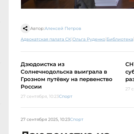
Автор:
Алексей Петров
|
|
Адвокатская палата СК
Ольга Руденко
библиотека
Дзюдоистка из
СН
Солнечнодольска выиграла в
су
Грозном путёвку на первенство
ра
России
27 
27 сентября, 10:23
Спорт
27 сентября 2025, 10:23
Спорт