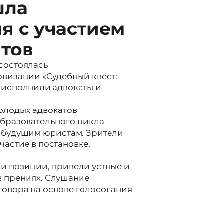
шла
я с участием
атов
 состоялась
визации «Судебный квест:
и исполнили адвокаты и
олодых адвокатов
образовательного цикла
о будущим юристам. Зрители
частие в постановке,
ои позиции, привели устные и
в прениях. Слушание
овора на основе голосования