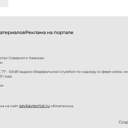
атериалов
Реклама на портале
ртал Северного Кавказа»
».
77 - 53481 выдано Федеральной службой по надзору в сфере связи, 
3 года.
а»
sevkavportal.ru
а на сайт
обязательна.
Созд