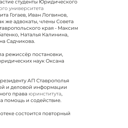
частие студенты Юридического
ого
университета
ита Гогаев, Иван Логвинов,
ак же адвокаты, члены Совета
тавропольского края - Максим
батенко, Наталья Калинина,
на Садчикова.
а режиссёр постановки,
юридических наук Оксана
резиденту АП Ставрополья
вой и деловой информации
вного права
юринститута
,
а помощь и содействие.
иотеке состоится повторный