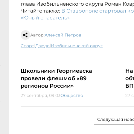
глава Изобильненского округа Роман Ковр
Читайте также:
В Ставрополе стартовал к
«Юный спасатель»
Автор:
Алексей Петров
|
|
спорт
дзюдо
Изобильненский округ
Школьники Георгиевска
На
провели флешмоб «89
об
регионов России»
БП
27 сентября, 09:03
Общество
27 
Следующая ново