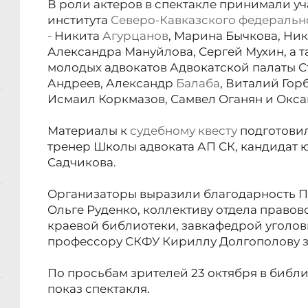
В роли актеров в спектакле принимали у
института
Северо-Кавказского федеральн
-
Никита
Агурцанов
, Марина Бычкова, Ник
Александра Мануйлова, Сергей Мухин, а т
молодых адвокатов Адвокатской палаты С
Андреев, Александр
Балаба
, Виталий Гор
Исмаил Коркмазов, Самвел Оганян и Окса
Материалы к
судебному квесту
подготовил
тренер Школы адвоката АП СК, кандидат 
Садчикова.
Организаторы выразили благодарность П
Ольге Руденко, коллективу отдела право
краевой библиотеки, завкафедрой уголо
профессору СКФУ Кириллу Долгополову з
По просьбам зрителей 23 октября в библ
показ спектакля.