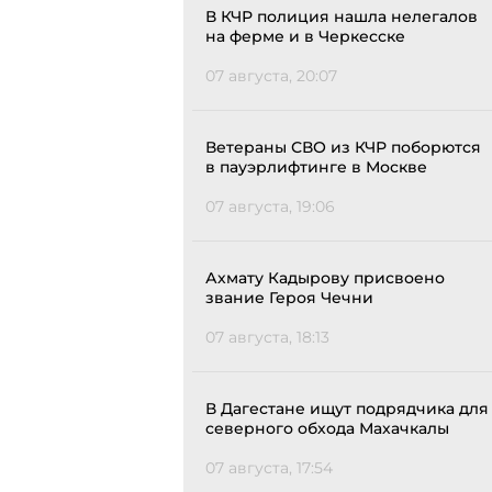
В КЧР полиция нашла нелегалов
на ферме и в Черкесске
07 августа, 20:07
Ветераны СВО из КЧР поборются
в пауэрлифтинге в Москве
07 августа, 19:06
Ахмату Кадырову присвоено
звание Героя Чечни
07 августа, 18:13
В Дагестане ищут подрядчика для
северного обхода Махачкалы
07 августа, 17:54