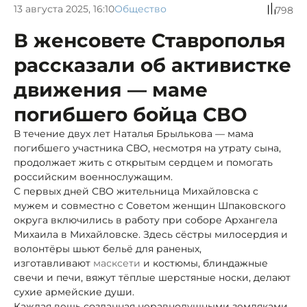
13 августа 2025, 16:10
Общество
798
В женсовете Ставрополья
рассказали об активистке
движения — маме
погибшего бойца СВО
В течение двух лет Наталья Брылькова — мама
погибшего участника СВО, несмотря на утрату сына,
продолжает жить с открытым сердцем и помогать
российским военнослужащим.
С первых дней СВО жительница Михайловска
с
мужем и совместно с Советом женщин Шпаковского
округа включились в работу при соборе Архангела
Михаила в Михайловске. Здесь сёстры милосердия и
волонтёры шьют бельё для раненых,
изготавливают
масксети
и костюмы, блиндажные
свечи и печи, вяжут тёплые шерстяные
носки, делают
сухие армейские души.
Каждая вещь созданная неравнодушными земляками,