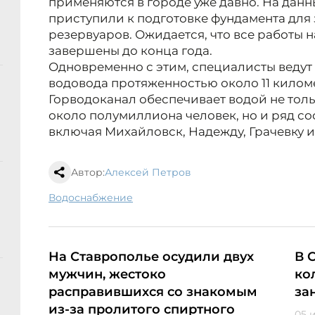
применяются в городе уже давно. На дан
приступили к подготовке фундамента для 
резервуаров. Ожидается, что все работы н
завершены до конца года.
Одновременно с этим, специалисты ведут
водовода протяженностью около 11 килом
Горводоканал обеспечивает водой не толь
около полумиллиона человек, но и ряд со
включая Михайловск, Надежду, Грачевку и 
Автор:
Алексей Петров
водоснабжение
На Ставрополье осудили двух
В 
мужчин, жестоко
ко
расправившихся со знакомым
за
из-за пролитого спиртного
05 и