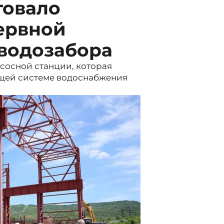
товало
ервной
 водозабора
сосной станции, которая
щей системе водоснабжения