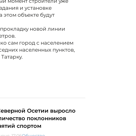
ный момент строители уже
здания и установке
а этом объекте будут
 прокладку новой линии
етров.
ко сам город с населением
седних населенных пунктов,
Татарку.
Северной Осетии выросло
личество поклонников
нятий спортом
юня, 17:06
Общество