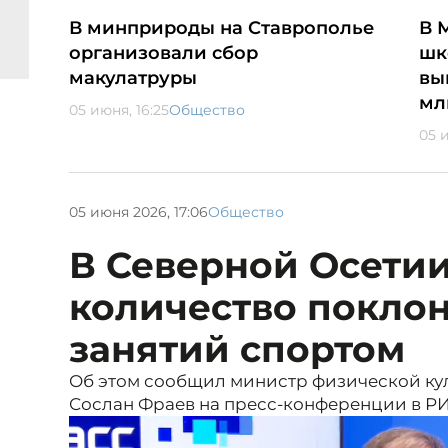
В минприроды на Ставрополье
В 
организовали сбор
шк
макулатруры
вы
мл
05 июня, 16:25
Общество
05 и
05 июня 2026, 17:06
Общество
В Северной Осети
количество покло
занятий спортом
Об этом сообщил министр физической ку
Сослан Фраев на пресс-конференции в РИ