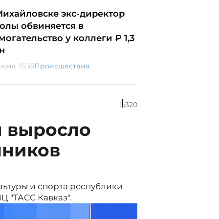
Михайловске экс-директор
олы обвиняется в
могательство у коллеги ₽ 1,3
н
юня, 15:35
Происшествия
320
и выросло
нников
льтуры и спорта республики
Ц "ТАСС Кавказ".