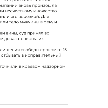
компании вновь произошла
ли несчастному множество
шили его веревкой. Для
или тело мужчины в реку и
й вины, суд принял во
м доказательства их
лишения свободы сроком от 15
ит отбывать в исправительный
 уточнили в краевом надзорном