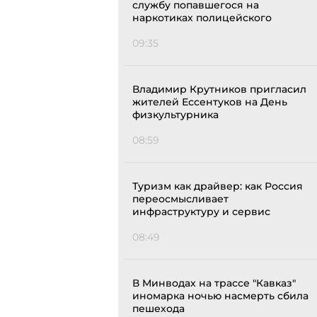
службу попавшегося на
наркотиках полицейского
09:35
Владимир Крутников пригласил
жителей Ессентуков на День
физкультурника
08:59
Туризм как драйвер: как Россия
переосмысливает
инфраструктуру и сервис
08:49
В Минводах на трассе "Кавказ"
иномарка ночью насмерть сбила
пешехода