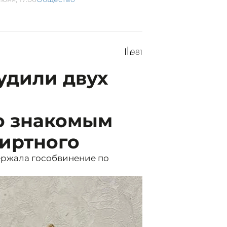
981
удили двух
о знакомым
пиртного
ержала гособвинение по