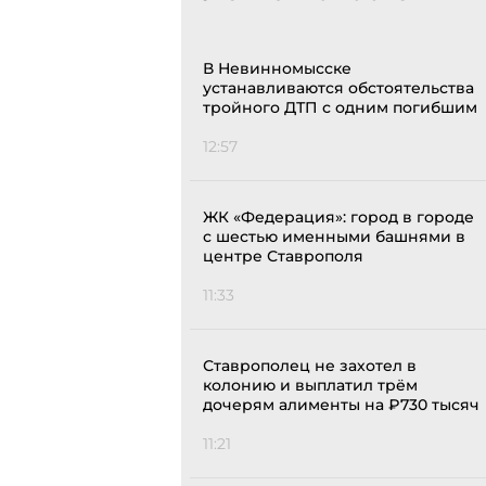
В Невинномысске
устанавливаются обстоятельства
тройного ДТП с одним погибшим
12:57
ЖК «Федерация»: город в городе
с шестью именными башнями в
центре Ставрополя
11:33
Ставрополец не захотел в
колонию и выплатил трём
дочерям алименты на ₽730 тысяч
11:21