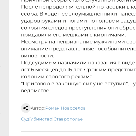
После непродолжительной потасовки в 
ссора. В ходе нее злоумышленники нанес
ударов руками и ногами по голове и заду
сокрытия следов преступления они сброс
придавили его мешками с кирпичами.
Несмотря на непризнание мужчинами свое
внимание представленные гособвинителе
виновности.
Подсудимым назначили наказания в виде 
лет 6 месяцев до 16 лет. Срок им предсто
колонии строгого режима.
"Приговор в законную силу не вступил", -
ведомстве.
Автор:
Роман Новоселов
|
|
суд
убийство
Ставрополье