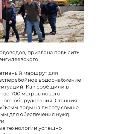
водоводов, призвана повысить
енгилеевского
нативный маршрут для
 бесперебойное водоснабжение
ситуаций. Как сообщили в
ство 700 метров нового
сного оборудования. Станция
объемы воды на высоту свыше
ным для обеспечения нужд
и.
ные технологии успешно