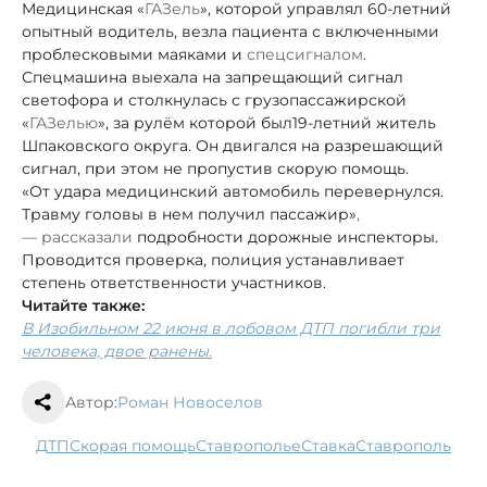
Медицинская «
ГАЗель
», которой управлял 60-летний
опытный водитель, везла пациента с включенными
проблесковыми маяками и
спецсигналом
.
Спецмашина выехала на запрещающий сигнал
светофора и столкнулась с грузопассажирской
«
ГАЗелью
», за рулём которой был
19-летний житель
Шпаковского округа. Он двигался на разрешающий
сигнал, при этом не пропустив скорую помощь.
«От удара медицинский автомобиль перевернулся.
Травму головы в нем получил пассажир»
,
—
рассказали
подробности дорожные инспекторы.
Проводится проверка, полиция устанавливает
степень ответственности участников.
Читайте также:
В Изобильном 22 июня в лобовом ДТП погибли три
человека, двое ранены.
Автор:
Роман Новоселов
ДТП
скорая помощь
Ставрополье
ставка
Ставрополь