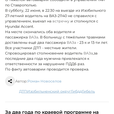
по Ставрополью.
В субботу, 22 июня, в 22:30 на выезде из Изобильного
27-летний водитель на ВАЗ-21140 не справился с
управлением, выехал на
встречку
и столкнулся с
Hyundai Accent.
На месте скончались оба водителя и
пассажирка
ВАЗа
. В больницу с тяжёлыми травмами
доставлены ещё два пассажира
ВАЗа
- 23-х и 13-ти лет.
Все участники ДТП - местные жители.
Спровоцировал столкновение водитель
ВАЗа
,
за
последние два года мужчина привлекался к
ответственности за нарушение ПДД
6 раз.
По факту автоаварии проводится проверка.
Автор:
Роман Новоселов
ДТП
Изобильненский округ
гибдд
гибель
За два года по краевой программе на