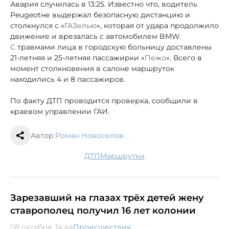
Авария случилась в 13:25. Известно что, водитель
Peugeot
не выдержал безопасную дистанцию и
столкнулся с «
ГАЗелью
», которая от удара продолжило
движение и врезалась с автомобилем BMW.
C
травмами лица в городскую больницу доставлены
21-летняя и 25-летняя пассажирки «
Пежо
». Всего в
момент столкновения в салоне маршруток
находились 4 и 8 пассажиров.
По факту ДТП проводится проверка, сообщили в
краевом управлении ГАИ.
Автор:
Роман Новоселов
ДТП
маршрутки
Зарезавший на глазах трёх детей жену
ставрополец получил 16 лет колонии
08 октября, 14:44
Происшествия