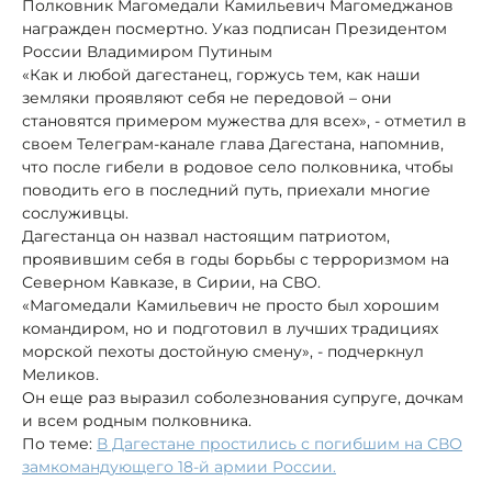
Полковник Магомедали Камильевич Магомеджанов
награжден посмертно. Указ подписан Президентом
России Владимиром Путиным
«Как и любой дагестанец, горжусь тем, как наши
земляки проявляют себя не передовой – они
становятся примером мужества для всех», - отметил в
своем Телеграм-канале глава Дагестана, напомнив,
что после гибели в родовое село полковника, чтобы
поводить его в последний путь, приехали многие
сослуживцы.
Дагестанца он назвал настоящим патриотом,
проявившим себя в годы борьбы с терроризмом на
Северном Кавказе, в Сирии, на СВО.
«Магомедали Камильевич не просто был хорошим
командиром, но и подготовил в лучших традициях
морской пехоты достойную смену», - подчеркнул
Меликов.
Он еще раз выразил соболезнования супруге, дочкам
и всем родным полковника.
По теме:
В Дагестане простились с погибшим на СВО
замкомандующего 18-й армии России.