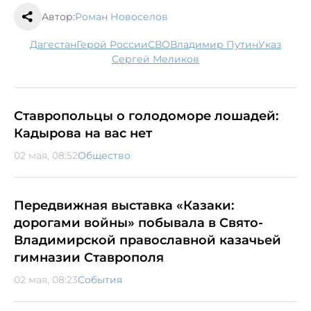
Автор:
Роман Новоселов
Дагестан
Герой России
СВО
Владимир Путин
указ
Сергей Меликов
Ставропольцы о голодоморе лошадей:
Кадырова на вас нет
02 мая, 08:52
Общество
Передвижная выставка «Казаки:
дорогами войны» побывала в Свято-
Владимирской православной казачьей
гимназии Ставрополя
02 мая, 08:23
События