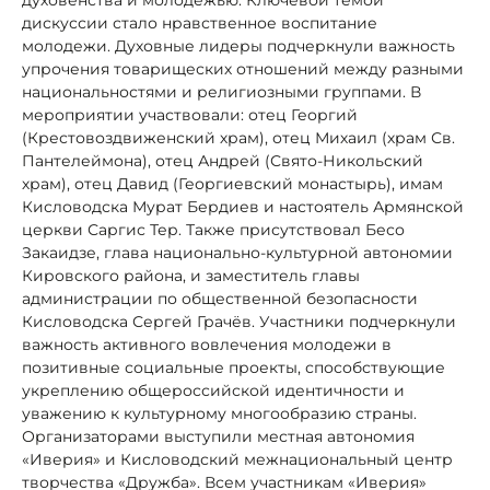
дискуссии стало нравственное воспитание
молодежи. Духовные лидеры подчеркнули важность
упрочения товарищеских отношений между разными
национальностями и религиозными группами. В
мероприятии участвовали: отец Георгий
(Крестовоздвиженский храм), отец Михаил (храм Св.
Пантелеймона), отец Андрей (Свято-Никольский
храм), отец Давид (Георгиевский монастырь), имам
Кисловодска Мурат Бердиев и настоятель Армянской
церкви Саргис Тер. Также присутствовал Бесо
Закаидзе, глава национально-культурной автономии
Кировского района, и заместитель главы
администрации по общественной безопасности
Кисловодска Сергей Грачёв. Участники подчеркнули
важность активного вовлечения молодежи в
позитивные социальные проекты, способствующие
укреплению общероссийской идентичности и
уважению к культурному многообразию страны.
Организаторами выступили местная автономия
«Иверия» и Кисловодский межнациональный центр
творчества «Дружба». Всем участникам «Иверия»