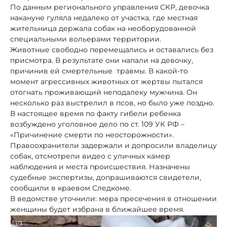
По данным регионального управления СКР, девочка
накануне гуляла недалеко от участка, где местная
жительница держала собак на необорудованной
специальными вольерами территории.
Животные свободно перемещались и оставались без
присмотра. В результате они напали на девочку,
причинив ей смертельные травмы. В какой-то
момент агрессивных животных от жертвы пытался
отогнать проживающий неподалеку мужчина. Он
несколько раз выстрелил в псов, но было уже поздно.
В настоящее время по факту гибели ребенка
возбуждено уголовное дело по ст. 109 УК РФ –
«Причинение смерти по неосторожности».
Правоохранители задержали и допросили владелицу
собак, отсмотрели видео с уличных камер
наблюдения и места происшествия. Назначены
судебные экспертизы, допрашиваются свидетели,
сообщили в краевом Следкоме.
В ведомстве уточнили: мера пресечения в отношении
женщины будет избрана в ближайшее время.
1/3