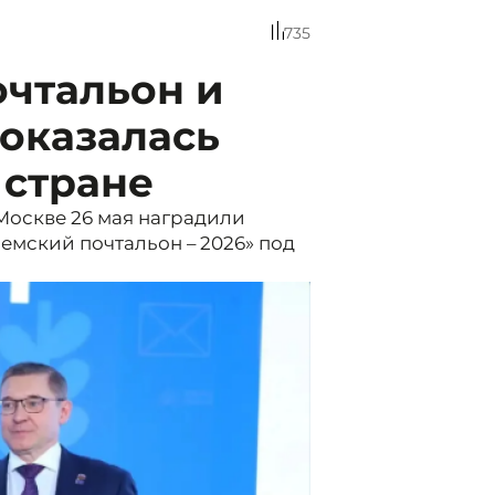
735
очтальон и
оказалась
 стране
Москве 26 мая наградили
емский почтальон – 2026» под