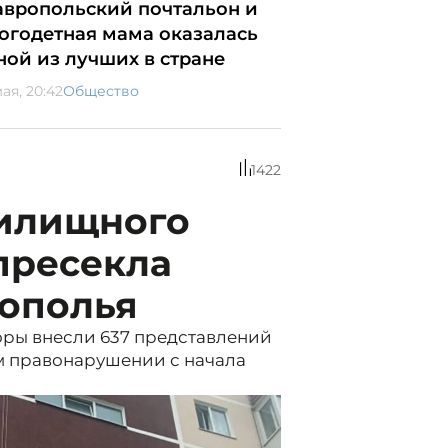
авропольский почтальон и
огодетная мама оказалась
ной из лучших в стране
ая, 20:42
Общество
1422
жилищного
пресекла
рополья
оры внесли 637 представлений
м правонарушении с начала