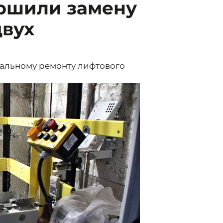
ершили замену
двух
тальному ремонту лифтового