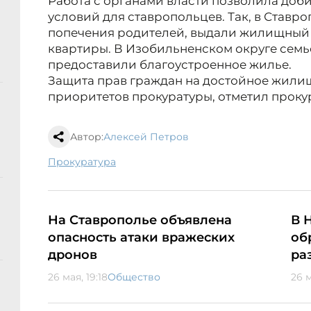
Работа с органами власти позволила до
условий для ставропольцев. Так, в Ставр
попечения родителей, выдали жилищный 
квартиры. В Изобильненском округе семь
предоставили благоустроенное жилье.
Защита прав граждан на достойное жили
приоритетов прокуратуры, отметил прок
Автор:
Алексей Петров
прокуратура
На Ставрополье объявлена
В 
опасность атаки вражеских
об
дронов
ра
26 мая, 19:18
Общество
26 м