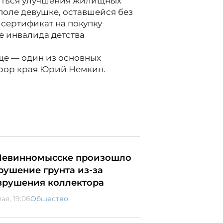
биться улучшения жилищных
ополе девушке, оставшейся без
сертификат на покупку
е инвалида детства
ще — один из основных
урор края Юрий Немкин.
Невинномысске произошло
рушение грунта из-за
зрушения коллектора
ая, 19:06
Общество