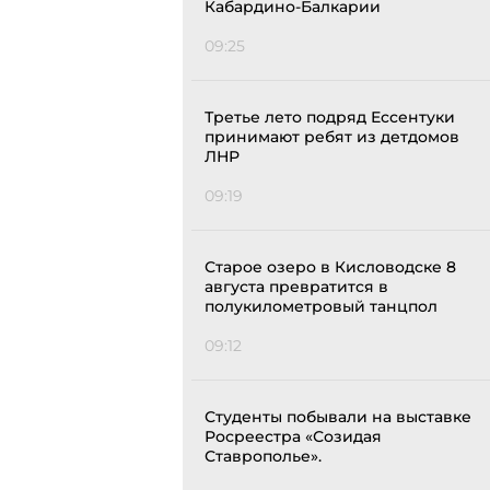
Кабардино-Балкарии
09:25
Третье лето подряд Ессентуки
принимают ребят из детдомов
ЛНР
09:19
Старое озеро в Кисловодске 8
августа превратится в
полукилометровый танцпол
09:12
Студенты побывали на выставке
Росреестра «Созидая
Ставрополье».