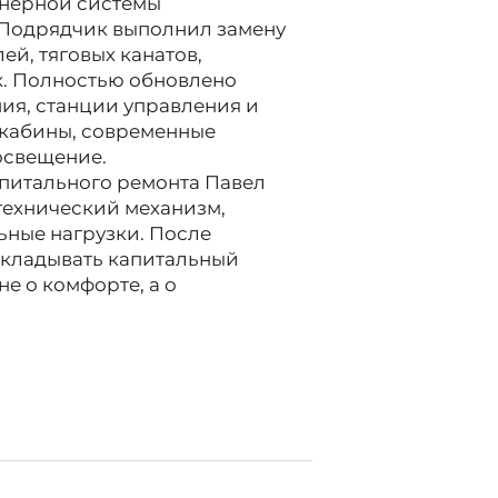
енерной системы
 Подрядчик выполнил замену
ей, тяговых канатов,
. Полностью обновлено
ия, станции управления и
 кабины, современные
освещение.
питального ремонта Павел
технический механизм,
ьные нагрузки. После
ткладывать капитальный
не о комфорте, а о