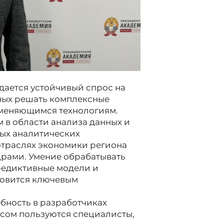
дается устойчивый спрос на
ных решать комплексные
 меняющимся технологиям.
 в области анализа данных и
ых аналитических
отраслях экономики региона
драми. Умение обрабатывать
редиктивные модели и
новится ключевым
ебность в разработчиках
сом пользуются специалисты,