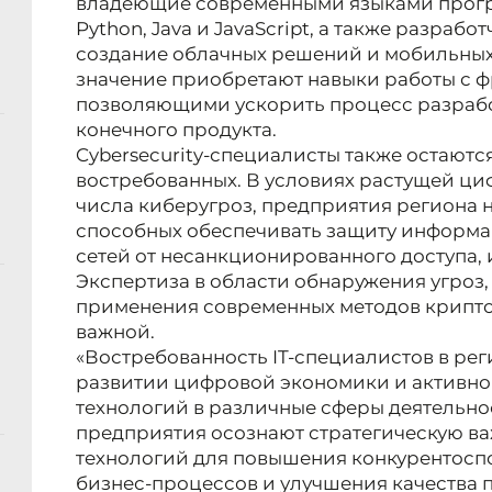
владеющие современными языками прогр
Python, Java и JavaScript, а также разраб
создание облачных решений и мобильны
значение приобретают навыки работы с 
позволяющими ускорить процесс разрабо
конечного продукта.
Cybersecurity-специалисты также остаютс
востребованных. В условиях растущей ц
числа киберугроз, предприятия региона 
способных обеспечивать защиту информа
сетей от несанкционированного доступа, 
Экспертиза в области обнаружения угроз
применения современных методов крипто
важной.
«Востребованность IT-специалистов в ре
развитии цифровой экономики и активн
технологий в различные сферы деятельно
предприятия осознают стратегическую 
технологий для повышения конкурентосп
бизнес-процессов и улучшения качества п