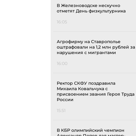
В Железноводске нескучно
отметят День физкультурника
16:05
Агрофирму на Ставрополье
оштрафовали на 1,2 млн рублей за
нарушения с мигрантами
16:00
Ректор СКФУ поздравила
Михаила Ковальчука с
присвоением звания Героя Труда
России
15:51
В КБР олимпийский чемпион
Александр Попов дал мастер-