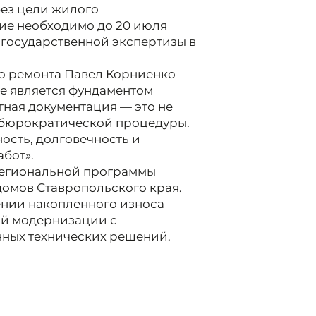
без цели жилого
ие необходимо до 20 июля
 государственной экспертизы в
о ремонта Павел Корниенко
ие является фундаментом
тная документация — это не
 бюрократической процедуры.
ность, долговечность и
бот».
региональной программы
омов Ставропольского края.
нении накопленного износа
ной модернизации с
ных технических решений.