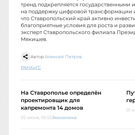
тренд подкрепляется государственными 
на поддержку цифровой трансформации и р
что Ставропольский край активно инвест
благоприятные условия для роста и развит
эксперт Ставропольского филиала Прези
Мякишев.
Автор:
Алексей Петров
РАНХиГС
На Ставрополье определён
Пу
проектировщик для
ге
капремонта 14 домов
01 и
02 июня, 05:55
Экономика