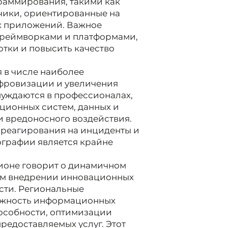
аммирования, такими как
отчики, ориентированные на
х приложений. Важное
фреймворками и платформами,
тки и повысить качество
я в числе наиболее
ифровизации и увеличения
нуждаются в профессионалах,
ционных систем, данных и
и вредоносного воздействия.
, реагирования на инциденты и
графии является крайне
гионе говорит о динамичном
ом внедрении инновационных
сти. Региональные
важность информационных
особности, оптимизации
редоставляемых услуг. Этот