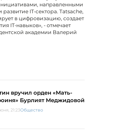
инициативами, направленными
азвитие IT-сектора. Tatsache,
ирует в цифровизацию, создает
ия IT-навыков», - отмечает
дентской академии Валерий
тин вручил орден «Мать-
роиня» Бурлият Меджидовой
юня, 21:23
Общество