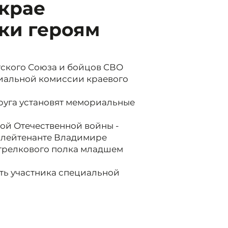
крае
ки героям
тского Союза и бойцов СВО
циальной комиссии краевого
руга установят мемориальные
кой Отечественной войны -
а лейтенанте Владимире
стрелкового полка младшем
сть участника специальной