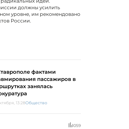
 радикальных идей.
миссии должны усилить
ном уровне, им рекомендовано
тов России.
Ставрополе фактами
авмирования пассажиров в
ршрутках занялась
окуратура
ктября, 13:28
Общество
1059