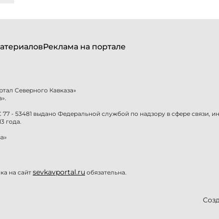
атериалов
Реклама на портале
ртал Северного Кавказа»
».
77 - 53481 выдано Федеральной службой по надзору в сфере связи, 
3 года.
а»
sevkavportal.ru
а на сайт
обязательна.
Созд