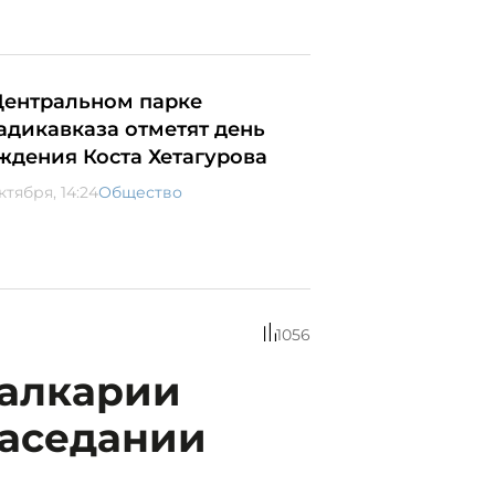
Центральном парке
адикавказа отметят день
ждения Коста Хетагурова
ктября, 14:24
Общество
1056
Балкарии
заседании