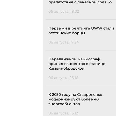
препятствия с лечебной грязью
06 августа, 18:02
Первыми в рейтинге UWW стали
осетинские борцы
06 августа, 17:24
Передвижной маммограф
принял пациенток в станице
Каменнобродской
06 августа, 16:16
К 2030 году на Ставрополье
модернизируют более 40
энергообъектов
06 августа, 16:12