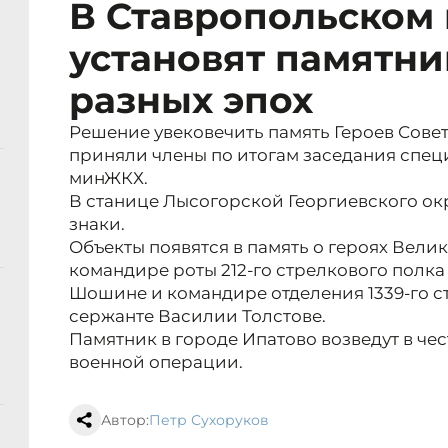
В Ставропольском 
установят памятни
разных эпох
Решение увековечить память Героев Сове
приняли члены по итогам заседания спе
минЖКХ.
В станице Лысогорской Георгиевского ок
знаки.
Объекты появятся в память о героях Вели
командире роты 212-го стрелкового полк
Шошине и командире отделения 1339-го 
сержанте Василии Толстове.
Памятник в городе Ипатово возведут в че
военной операции.
Автор:
Петр Сухоруков