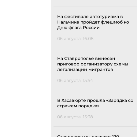
На фестивале автотуризма в
Нальчике пройдет флешмоб ко
Дню флага России
06 августа, 16:08
На Ставрополье вынесен
приговор организатору схемы
легализации мигрантов
06 августа, 15:54
В Хасавюрте прошла «Зарядка со
стражем порядка»
06 августа, 15:38
Ставропольцы владеют 120