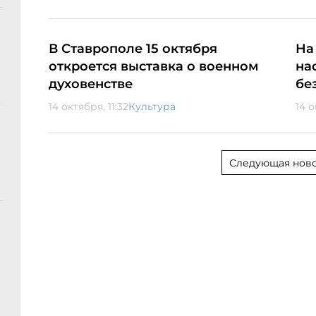
В Ставрополе 15 октября
На
откроется выставка о военном
на
духовенстве
бе
14 октября, 11:32
Культура
14 о
Следующая ново