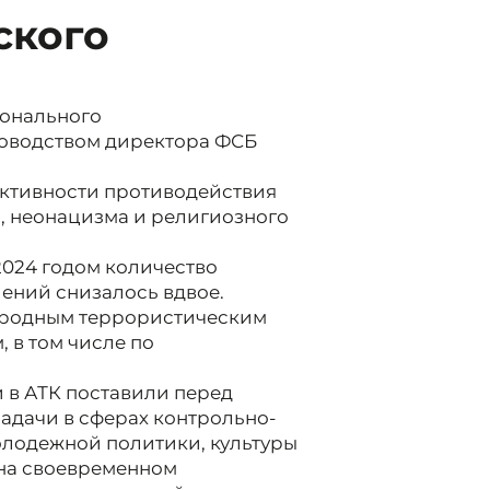
ского
ионального
ководством директора ФСБ
ктивности противодействия
 неонацизма и религиозного
 2024 годом количество
ений снизалось вдвое.
ародным террористическим
 в том числе по
и в АТК поставили перед
адачи в сферах контрольно-
олодежной политики, культуры
 на своевременном