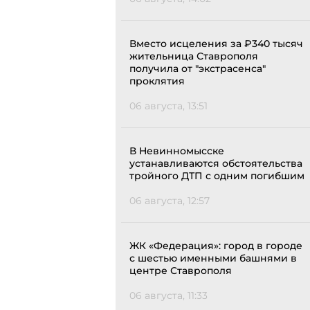
Вместо исцеления за ₽340 тысяч
жительница Ставрополя
получила от "экстрасенса"
проклятия
06 августа, 13:51
В Невинномысске
устанавливаются обстоятельства
тройного ДТП с одним погибшим
06 августа, 12:57
ЖК «Федерация»: город в городе
с шестью именными башнями в
центре Ставрополя
06 августа, 11:33