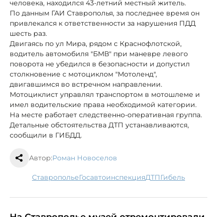
человека, находился 43-летний местный житель.
По данным ГАИ Ставрополья, за последнее время он
привлекался к ответственности за нарушения ПДД
шесть раз.
Двигаясь по ул Мира, рядом с Краснофлотской,
водитель автомобиля "БМВ" при маневре левого
поворота не убедился в безопасности и допустил
столкновение с мотоциклом "Мотоленд",
двигавшимся во встречном направлении.
Мотоциклист управлял транспортом в мотошлеме и
имел водительские права необходимой категории.
На месте работает следственно-оперативная группа.
Детальные обстоятельства ДТП устанавливаются,
сообщили в ГИБДД.
Автор:
Роман Новоселов
Ставрополье
госавтоинспекция
ДТП
гибель
На Ставрополье музей отремонтировали