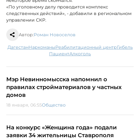
некоторое время скончался.
«По уголовному делу проводится комплекс
следственных действий», - добавили в региональном
управлении СКР.
Автор:
Роман Новоселов
Дагестан
наркоманы
реабилитационный центр
гибель
пациент
алкоголь
Мэр Невинномысска напомнил о
правилах стройматериалов у частных
домов
18 января, 06:55
Общество
На конкурс «Женщина года» подали
заявки 34 жительницы Ставрополя