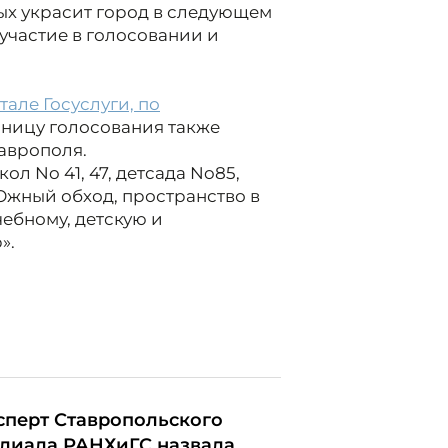
рых украсит город в следующем
 участие в голосовании и
тале Госуслуги, по
аницу голосования также
аврополя.
л No 41, 47, детсада No85,
Южный обход, пространство в
чебному, детскую и
».
сперт Ставропольского
лиала РАНХиГС назвала