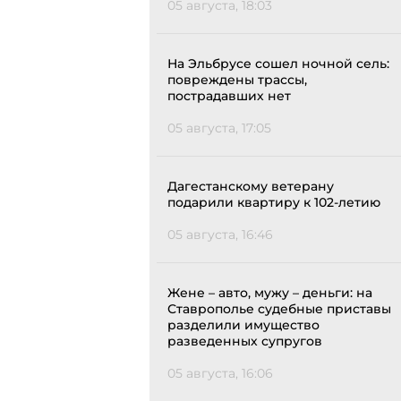
05 августа, 18:03
На Эльбрусе сошел ночной сель:
повреждены трассы,
пострадавших нет
05 августа, 17:05
Дагестанскому ветерану
подарили квартиру к 102-летию
05 августа, 16:46
Жене – авто, мужу – деньги: на
Ставрополье судебные приставы
разделили имущество
разведенных супругов
05 августа, 16:06