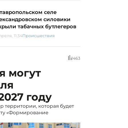
ставропольском селе
ександровском силовики
крыли табачных бутлегеров
преля, 11:34
Происшествия
1463
я могут
для
2027 году
ор территории, которая будет
кту «Формирование