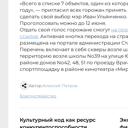
«Всего в списке 7 объектов, один из кото
году», — пригласил всех горожан принять
сделать свой выбор мэр Иван Ульянченко.
Проголосовать можно до 12 июня.
Отдать свой голос горожане смогут
на пор
ссылке.
Активная кнопка перехода на стр
размещена на портале администрации Ст
Перечень включает в себя скверы возле шко
территорию возле школы No39 на улице 
районе домов No42, 48, 51 по проезду Вра
спортплощадку в районе кинотеатра «Мир
Автор:
Алексей Петров
благоустройство
Культурный код как ресурс
Эк
конкурентоспособности
фи