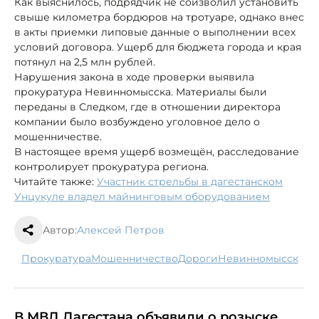
Как выяснилось, подрядчик не соизволил установить
свыше километра бордюров на тротуаре, однако внес
в акты приемки липовые данные о выполнении всех
условий договора. Ущерб для бюджета города и края
потянул на 2,5 млн рублей.
Нарушения закона в ходе проверки выявила
прокуратура Невинномысска. Материалы были
переданы в Следком, где в отношении директора
компании было возбуждено уголовное дело о
мошенничестве.
В настоящее время ущерб возмещён, расследование
контролирует прокуратура региона.
Читайте также:
Участник стрельбы в дагестанском
Унцукуле владел майнинговым оборудованием
Автор:
Алексей Петров
прокуратура
мошенничество
дороги
Невинномысск
В МВД Дагестана объявили о розыске