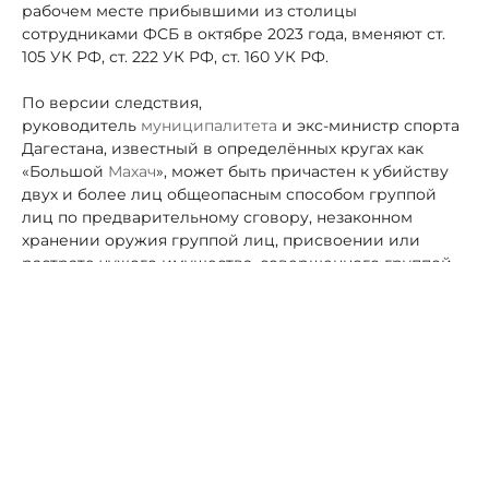
рабочем месте прибывшими из столицы
сотрудниками ФСБ в октябре 2023 года, вменяют ст.
105 УК РФ, ст. 222 УК РФ, ст. 160 УК РФ.
По версии следствия,
руководитель
муниципалитета
и экс-министр спорта
Дагестана, известный в определённых кругах как
«Большой
Махач
», может быть причастен к убийству
двух и более лиц общеопасным способом группой
лиц по предварительному сговору, незаконном
хранении оружия группой лиц, присвоении или
растрате чужого имущества, совершенного группой
лиц с использованием служебного положения, в
особо крупном размере.
Таким образом все уголовные дела не связаны с
деятельностью подозреваемого на посту главы
Кизилюрта, а работой Магомедова на
посту
минспорта
ГД, которым фигурант руководит
в
течение девяти лет
.
Помимо «
Большго
Махача
», спецназ
задержаны ещё 6