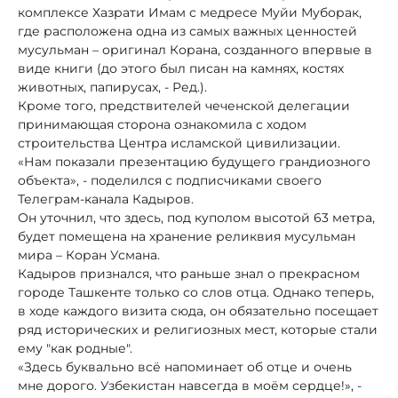
комплексе Хазрати Имам с медресе Муйи Муборак,
где расположена одна из самых важных ценностей
мусульман – оригинал Корана, созданного впервые в
виде книги (до этого был писан на камнях, костях
животных, папирусах, - Ред.).
Кроме того, предствителей чеченской делегации
принимающая сторона ознакомила с ходом
строительства Центра исламской цивилизации.
«Нам показали презентацию будущего грандиозного
объекта», - поделился с подписчиками своего
Телеграм-канала Кадыров.
Он уточнил, что здесь, под куполом высотой 63 метра,
будет помещена на хранение реликвия мусульман
мира – Коран Усмана.
Кадыров признался, что раньше знал о прекрасном
городе Ташкенте только со слов отца. Однако теперь,
в ходе каждого визита сюда, он обязательно посещает
ряд исторических и религиозных мест, которые стали
ему "как родные".
«Здесь буквально всё напоминает об отце и очень
мне дорого. Узбекистан навсегда в моём сердце!», -