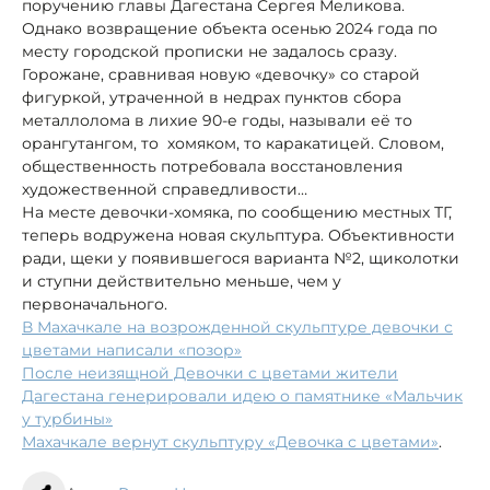
поручению главы Дагестана Сергея Меликова.
Однако возвращение объекта осенью 2024 года по
месту городской прописки не задалось сразу.
Горожане, сравнивая новую «девочку» со старой
фигуркой, утраченной в недрах пунктов сбора
металлолома в лихие 90-е годы, называли её то
орангутангом, то хомяком, то каракатицей. Словом,
общественность потребовала восстановления
художественной справедливости…
На месте девочки-хомяка, по сообщению местных ТГ,
теперь водружена новая скульптура. Объективности
ради, щеки у появившегося варианта №2, щиколотки
и ступни действительно меньше, чем у
первоначального.
В Махачкале на возрожденной скульптуре девочки с
цветами написали «позор»
После неизящной Девочки с цветами жители
Дагестана генерировали идею о памятнике «Мальчик
у турбины»
Махачкале вернут скульптуру «Девочка с цветами»
.