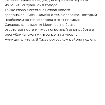
изменить ситуацию» в городе.
Также глава Дагестана назвал нового
градоначальника – «именно тем человеком, который
необходим во главе города в этот период».
Салавов, как отметил Меликов, не боится
ответственности и имеет огромный опыт работы в
республиканском минтрансе и на уровне
муниципалитета. В Хасавюртовском районе под его
руководством удалось навести порядок во многих
вопросах.
«Возглавляя минтранс, Джамбулат Шапиевич показал
себя как хозяйственник, умеющий решать даже
сложные вопросы. За это время дорожная отрасль
сделала настоящий прорыв и показала результаты,
получившие высокую оценку на федеральном уровне.
Не сомневаюсь, это этот опыт, знания, понимание
реальных потребностей города, а главное – желание
делать жизнь земляков более комфортной, помогут
ему на новом посту», — продолжил петь дифирамбы в
отношении нового управленца Меликов.
При этом, для и.о. мэра важен диалог с жителями, с