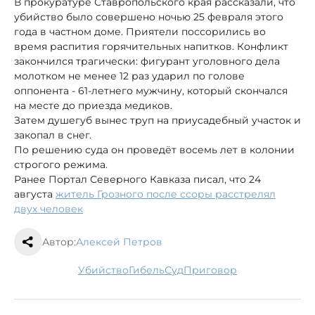
В прокуратуре Ставропольского края рассказали, что
убийство было совершено ночью 25 февраля этого
года в частном доме. Приятели поссорились во
время распития горячительных напитков. Конфликт
закончился трагически: фигурант уголовного дела
молотком не менее 12 раз ударил по голове
оппонента - 61-летнего мужчину, который скончался
на месте до приезда медиков.
Затем душегуб вынес труп на приусадебный участок и
закопал в снег.
По решению суда он проведёт восемь лет в колонии
строгого режима.
Ранее Портал Северного Кавказа писал, что 24
августа
житель Грозного после ссоры расстрелял
двух человек
Автор:
Алексей Петров
убийство
гибель
суд
приговор