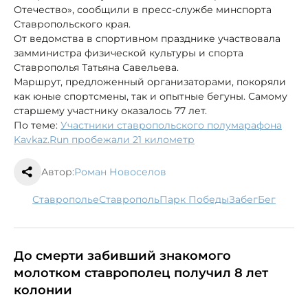
Отечество», сообщили в пресс-службе минспорта
Ставропольского края.
От ведомства в спортивном празднике участвовала
замминистра физической культуры и спорта
Ставрополья Татьяна Савельева.
Маршрут, предложенный организаторами, покоряли
как юные спортсмены, так и опытные бегуны. Самому
старшему участнику оказалось 77 лет.
По теме:
Участники ставропольского полумарафона
Kavkaz.Run пробежали 21 километр
Автор:
Роман Новоселов
Ставрополье
Ставрополь
парк Победы
забег
бег
До смерти забивший знакомого
молотком ставрополец получил 8 лет
колонии