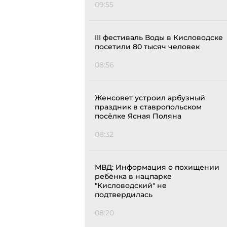
09:55
III фестиваль Воды в Кисловодске
посетили 80 тысяч человек
08:56
Женсовет устроил арбузный
праздник в ставропольском
посёлке Ясная Поляна
08:32
МВД: Информация о похищении
ребёнка в нацпарке
"Кисловодский" не
подтвердилась
08:20