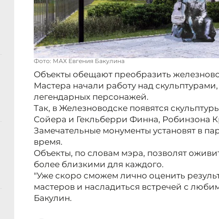
Фото: МАХ Евгения Бакулина
Объекты обещают преобразить железново
Мастера начали работу над скульптурами
легендарных персонажей.
Так, в Железноводске появятся скульпту
Сойера и Гекльберри Финна, Робинзона К
Замечательные монументы установят в па
время.
Объекты, по словам мэра, позволят оживит
более близкими для каждого.
"Уже скоро сможем лично оценить резуль
мастеров и насладиться встречей с люби
Бакулин.