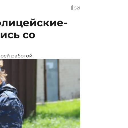
521
олицейские-
ись со
оей работой.