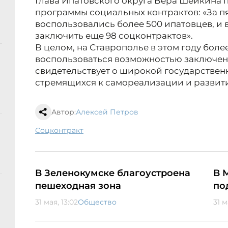
Глава Ипатовского округа Вера Шейкина 
программы социальных контрактов: «За п
воспользовались более 500 ипатовцев, и 
заключить еще 98 соцконтрактов».
В целом, на Ставрополье в этом году более
воспользоваться возможностью заключени
свидетельствует о широкой государствен
стремящихся к самореализации и развити
Автор:
Алексей Петров
соцконтракт
В Зеленокумске благоустроена
В 
пешеходная зона
по
31 мая, 13:02
Общество
31 м