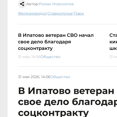
Автор:
Роман Новоселов
|
|
Железноводск
Ставрополье
парк
В Ипатово ветеран СВО начал
Ст
свое дело благодаря
ки
соцконтракту
шк
31 мая, 14:06
Общество
31 м
31 мая 2026, 14:06
Общество
В Ипатово ветеран
свое дело благода
соцконтракту