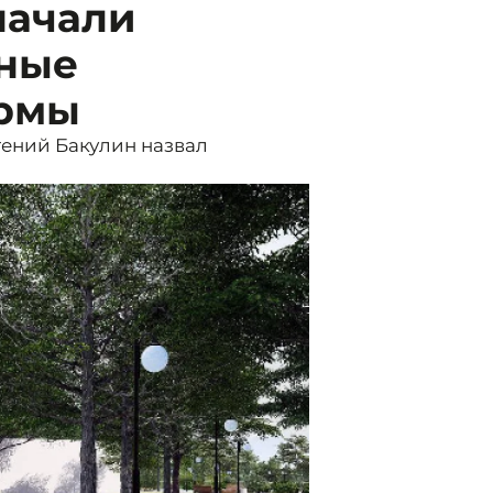
начали
ьные
ормы
ений Бакулин назвал