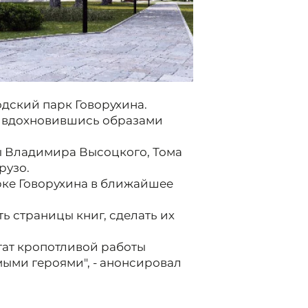
дский парк Говорухина.
, вдохновившись образами
ры Владимира Высоцкого, Тома
рузо.
рке Говорухина в ближайшее
ь страницы книг, сделать их
тат кропотливой работы
мыми героями", - анонсировал