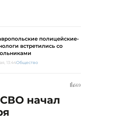
авропольские полицейские-
нологи встретились со
ольниками
ая, 13:44
Общество
569
 СВО начал
ря