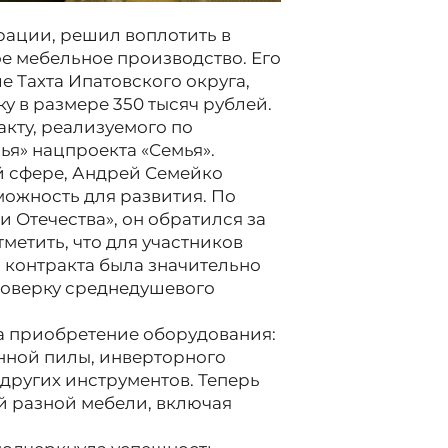
рации, решил воплотить в
е мебельное производство. Его
е Тахта Ипатовского округа,
у в размере 350 тысяч рублей.
кту, реализуемого по
ья» нацпроекта «Семья».
й сфере, Андрей Семейко
можность для развития. По
Отечества», он обратился за
метить, что для участников
контракта была значительно
роверку среднедушевого
а приобретение оборудования:
нной пилы, инверторного
других инструментов. Теперь
й разной мебели, включая