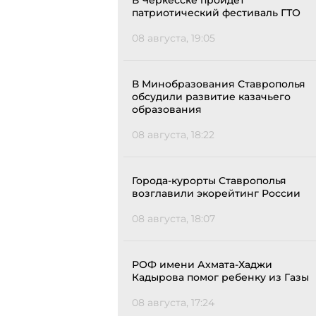
В Черкесске пройдёт
патриотический фестиваль ГТО
08 августа, 19:05
В Минобразования Ставрополья
обсудили развитие казачьего
образования
08 августа, 18:22
Города-курорты Ставрополья
возглавили экорейтинг России
08 августа, 18:07
РОФ имени Ахмата-Хаджи
Кадырова помог ребенку из Газы
08 августа, 17:24