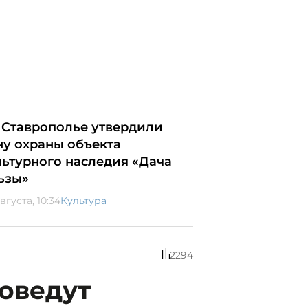
 Ставрополье утвердили
ну охраны объекта
льтурного наследия «Дача
ьзы»
вгуста, 10:34
Культура
2294
оведут