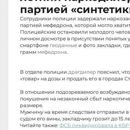
партией «синтетик
Сотрудники полиции задержали наркозак
партией мефедрона, которой могло хватит
Полицейские остановили молодого челове
личном досмотре в присутствии понятых 
смартфоне
геоданные
и фото закладки, гд
грамм
мефедрона
.
В отделе полиции
драгдилер
пояснил, чт
«товар» на дозы и продать его в городах С
В отношении подозреваемого возбуждено 
покушения на незаконный сбыт наркотиче
размере.
Мужчину на время следствия отправили в
судом его вины, закладчику грозит
до 15 
Читайте также:
ФСБ ликвидировала в КБР 