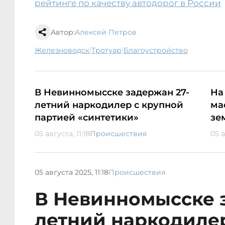
рейтинге по качеству автодорог в России
Автор:
Алексей Петров
|
|
Железноводск
тротуар
благоустройство
В Невинномысске задержан 27-
На
летний наркодилер с крупной
ма
партией «синтетики»
зе
05 августа, 11:18
Происшествия
05 а
05 августа 2025, 11:18
Происшествия
В Невинномысске 
летний наркодиле