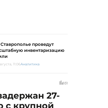
 Ставрополье проведут
сштабную инвентаризацию
мли
вгуста, 11:06
Аналитика
931
задержан 27-
р с крупной