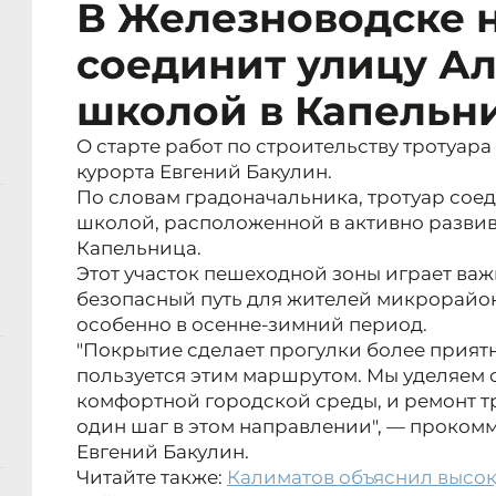
В Железноводске 
соединит улицу А
школой в Капельн
О старте работ по строительству тротуара
курорта Евгений Бакулин.
По словам градоначальника, тротуар сое
школой, расположенной в активно разв
Капельница.
Этот участок пешеходной зоны играет важ
безопасный путь для жителей микрорайон
особенно в осенне-зимний период.
"Покрытие сделает прогулки более приятн
пользуется этим маршрутом. Мы уделяем
комфортной городской среды, и ремонт т
один шаг в этом направлении", — проком
Евгений Бакулин.
Читайте также:
Калиматов объяснил высо