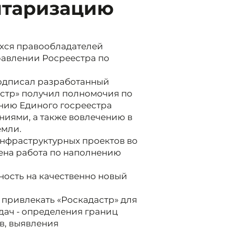
нтаризацию
ихся правообладателей
равлении Росреестра по
одписал разработанный
астр» получил полномочия по
нию Единого госреестра
иями, а также вовлечению в
емли.
нфраструктурных проектов во
оена работа по наполнению
ность на качественно новый
 привлекать «Роскадастр» для
дач - определения границ
в, выявления