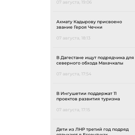
07 августа, 19:06
Ахмату Кадырову присвоено
звание Героя Чечни
07 августа, 18:13
В Дагестане ищут подрядчика для
северного обхода Махачкалы
07 августа, 17:54
В Ингушетии поддержат 11
проектов развития туризма
07 августа, 17:15
Дети из ЛНР третий год подряд
отдыхают в Ессентуках