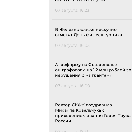
07 августа, 16:23
В Железноводске нескучно
отметят День физкультурника
07 августа, 16:05
Агрофирму на Ставрополье
оштрафовали на 1,2 млн рублей за
нарушения с мигрантами
07 августа, 16:00
Ректор СКФУ поздравила
Михаила Ковальчука с
присвоением звания Героя Труда
России
07 августа, 15:51