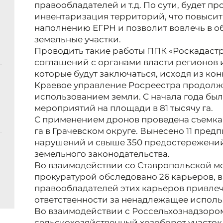
правообладателей и т.д. По сути, будет п
инвентаризация территорий, что повысит
наполнению ЕГРН и позволит вовлечь в 
земельные участки.
Проводить такие работы ППК «Роскадастр
соглашений с органами власти регионов 
которые будут заключаться, исходя из ко
Краевое управление Росреестра продолжа
использованием земли. С начала года бы
мероприятий на площади в 81 тысячу га.
С применением дронов проведена съемка 
га в Грачевском округе. Вынесено 11 пре
нарушений и свыше 350 предостережени
земельного законодательства.
Во взаимодействии со Ставропольской 
прокуратурой обследовано 26 карьеров, в 
правообладателей этих карьеров привле
ответственности за ненадлежащее исполь
Во взаимодействии с Россельхознадзором
сельскохозяйственный хозоборот участок 