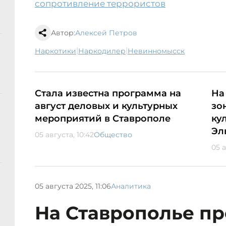
сопротивление террористов
Автор:
Алексей Петров
|
|
наркотики
наркодилер
Невинномысск
Стала известна программа на
На
август деловых и культурных
зо
мероприятий в Ставрополе
ку
Эл
05 августа, 10:42
Общество
05 а
05 августа 2025, 11:06
Аналитика
На Ставрополье пр