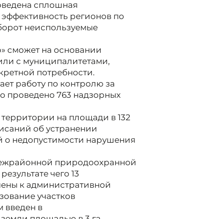
роведена сплошная
 эффективность регионов по
оборот неиспользуемые
» сможет на основании
или с муниципалитетами,
нкретной потребности.
ет работу по контролю за
ло проведено 763 надзорных
территории на площади в 132
дписаний об устранении
й о недопустимости нарушения
межрайонной природоохранной
результате чего 13
чены к административной
зование участков
 введен в
земли площадью в 3 га.