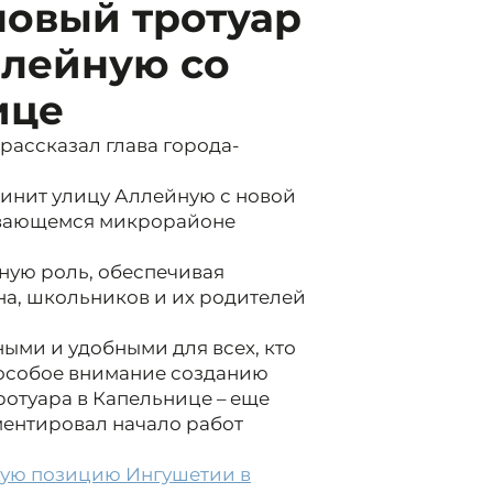
новый тротуар
ллейную со
ице
 рассказал глава города-
динит улицу Аллейную с новой
ивающемся микрорайоне
ную роль, обеспечивая
а, школьников и их родителей
ыми и удобными для всех, кто
 особое внимание созданию
ротуара в Капельнице – еще
ментировал начало работ
кую позицию Ингушетии в