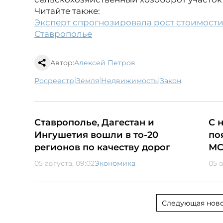
Читайте также:
Эксперт спрогнозировала рост стоимост
Ставрополье
Автор:
Алексей Петров
|
|
|
Росреестр
земля
недвижимость
Закон
Ставрополье, Дагестан и
С 
Ингушетия вошли в то-20
по
регионов по качеству дорог
МС
05 августа, 09:02
Экономика
05 а
Следующая ново