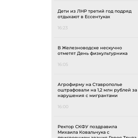
Дети из ЛНР третий год подряд
отдыхают в Ессентуках
16:23
В Железноводске нескучно
отметят День физкультурника
16:05
Агрофирму на Ставрополье
оштрафовали на 1,2 млн рублей за
нарушения с мигрантами
16:00
Ректор СКФУ поздравила
Михаила Ковальчука с
присвоением звания Героя Труда