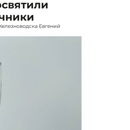
освятили
чники
Железноводска Евгений