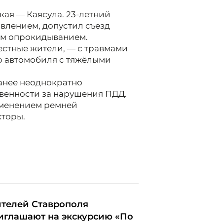
ская — Каясула. 23-летний
авлением, допустил съезд
им опрокидыванием.
естные жители, — с травмами
р автомобиля с тяжёлыми
анее неоднократно
венности за нарушения ПДД.
именением ремней
кторы.
телей Ставрополя
иглашают на экскурсию «По