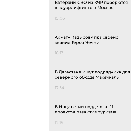
Ветераны СВО из КЧР поборются
в пауэрлифтинге в Москве
19:06
Ахмату Кадырову присвоено
звание Героя Чечни
18:13
В Дагестане ищут подрядчика для
северного обхода Махачкалы
17:54
В Ингушетии поддержат 11
проектов развития туризма
17:15