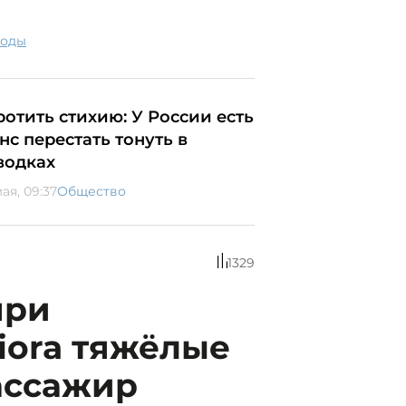
роды
ротить стихию: У России есть
нс перестать тонуть в
водках
ая, 09:37
Общество
1329
при
iora тяжёлые
ассажир