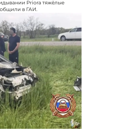
идывании Priora тяжёлые
общили в ГАИ.