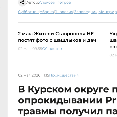
Автор:
Алексей Петров
|
|
|
|
субботник
уборка
экология
заповедник
минпри
2 мая: Жители Ставрополя НЕ
Ук
постят фото с шашлыков и дач
ша
па
02 мая, 09:55
Общество
02 м
02 мая 2026, 11:15
Происшествия
В Курском округе 
опрокидывании Pr
травмы получил п