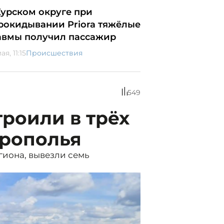
Курском округе при
рокидывании Priora тяжёлые
авмы получил пассажир
ая, 11:15
Происшествия
549
троили в трёх
врополья
иона, вывезли семь