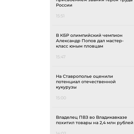
России
15:51
В КБР олимпийский чемпион
Александр Попов дал мастер-
класс юным пловцам
15:47
На Ставрополье оценили
потенциал отечественной
кукурузы
15:00
Владелец ПВЗ во Владикавказе
похитил товары на 2,4 млн рублей
14:02