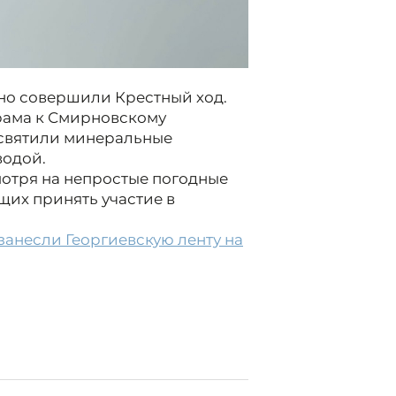
о совершили Крестный ход.
рама к Смирновскому
освятили минеральные
водой.
смотря на непростые погодные
щих принять участие в
занесли Георгиевскую ленту на