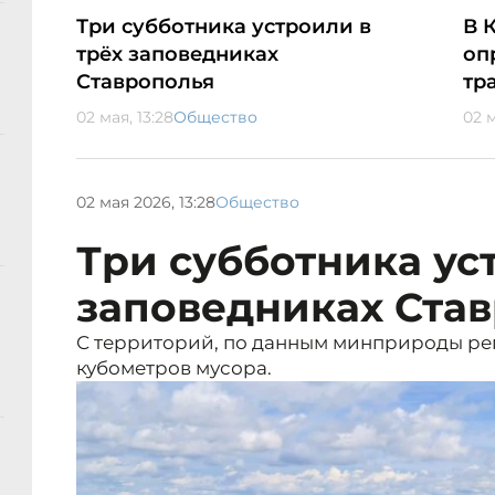
Три субботника устроили в
В 
трёх заповедниках
оп
Ставрополья
тр
02 мая, 13:28
Общество
02 м
02 мая 2026, 13:28
Общество
Три субботника ус
заповедниках Ста
С территорий, по данным минприроды рег
кубометров мусора.