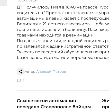
Фото: ГАИ СК
ДТП случилось 1 мая в 16:40 на трассе Кур
водитель на "Приора" не справился с упр
автомашины в левый кювет с последующ
Водителя и 21-летнего пассажира — оба м
госпитализировали в больницу. Пассажи
травмами находится в реанимации.
По данным полиции, молодой водитель р
привлекался к административной ответст
Тяжесть последствий обусловлена не пр
безопасности, отметили дорожные инспе
Автор:
Алексей Петров
ДТП
Свыше сотни автомашин
Жи
передало Ставрополье бойцам
пр