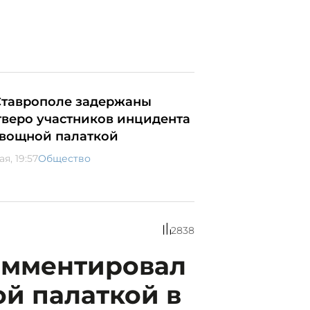
Ставрополе задержаны
тверо участников инцидента
овощной палаткой
ая, 19:57
Общество
2838
омментировал
й палаткой в