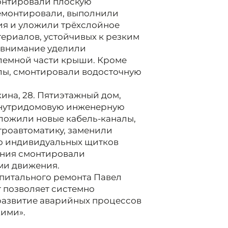
монтировали плоскую
емонтировали, выполнили
ния и уложили трёхслойное
ериалов, устойчивых к резким
 внимание уделили
лемной части крыши. Кроме
лы, смонтировали водосточную
ина, 28. Пятиэтажный дом,
 внутридомовую инженерную
ложили новые кабель-каналы,
троавтоматику, заменили
о индивидуальных щитков
ания смонтировали
ми движения.
питального ремонта Павел
 позволяет системно
развитие аварийных процессов
кими».