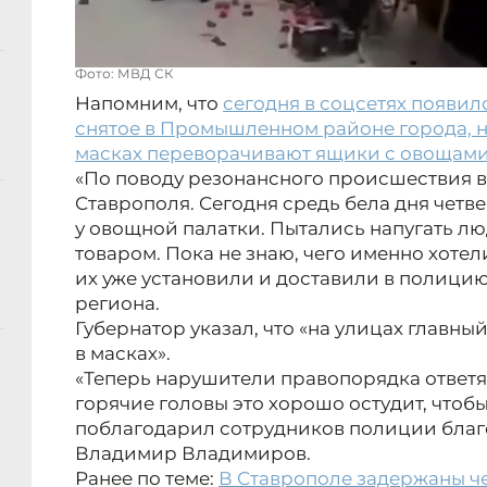
Фото: МВД СК
Напомним, что
сегодня в соцсетях появил
снятое в Промышленном районе города, н
масках переворачивают ящики с овощами 
«По поводу резонансного происшествия
Ставрополя. Сегодня средь бела дня четв
у овощной палатки. Пытались напугать лю
товаром. Пока не знаю, чего именно хотели
их уже установили и доставили в полицию
региона.
Губернатор указал, что «на улицах главный
в масках».
«Теперь нарушители правопорядка ответят
горячие головы это хорошо остудит, чтоб
поблагодарил сотрудников полиции благ
Владимир Владимиров.
Ранее по теме:
В Ставрополе задержаны че