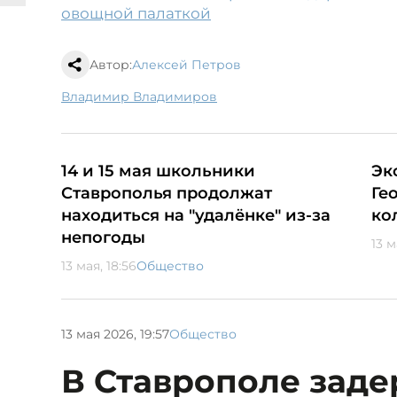
овощной палаткой
Автор:
Алексей Петров
Владимир Владимиров
14 и 15 мая школьники
Эк
Ставрополья продолжат
Ге
находиться на "удалёнке" из-за
ко
непогоды
13 м
13 мая, 18:56
Общество
13 мая 2026, 19:57
Общество
В Ставрополе зад