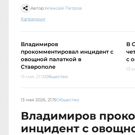
Автор:
Алексей Петров
капремонт
Владимиров
В 
прокомментировал инцидент с
че
овощной палаткой в
с 
Ставрополе
13 м
13 мая, 21:15
Общество
13 мая 2026, 21:15
Общество
Владимиров прок
инцидент с овощно