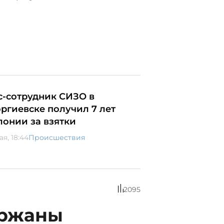
с-сотрудник СИЗО в
оргиевске получил 7 лет
лонии за взятки
ая, 18:44
Происшествия
2095
ержаны