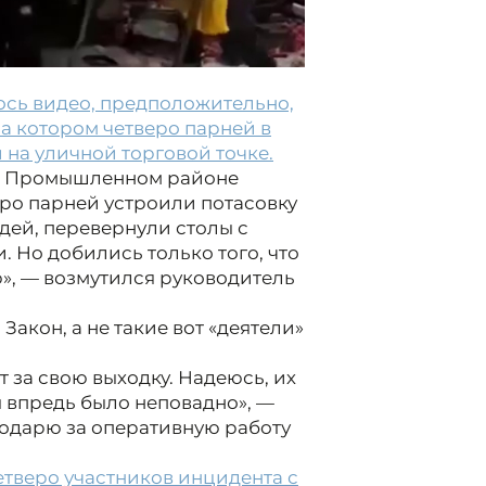
ось видео, предположительно,
а котором четверо парней в
на уличной торговой точке.
 в Промышленном районе
еро парней устроили потасовку
дей, перевернули столы с
. Но добились только того, что
», — возмутился руководитель
 Закон, а не такие вот «деятели»
 за свою выходку. Надеюсь, их
ы впредь было неповадно», —
одарю за оперативную работу
тверо участников инцидента с