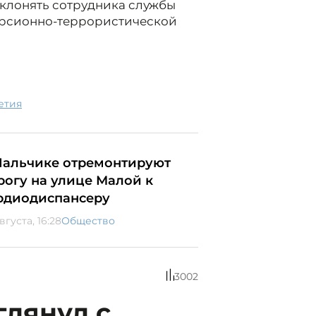
склонять сотрудника службы
версионно-террористической
етия
Нальчике отремонтируют
рогу на улице Малой к
рдиодиспансеру
вгуста, 16:28
Общество
3002
глянул с