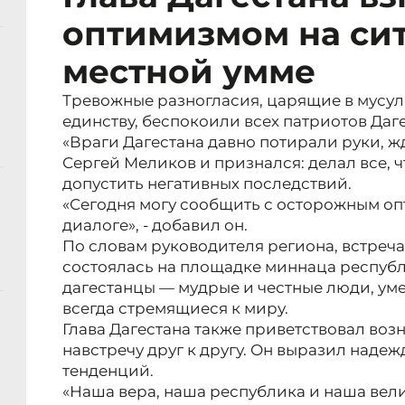
оптимизмом на си
местной умме
Тревожные разногласия, царящие в мусул
единству, беспокоили всех патриотов Даге
«Враги Дагестана давно потирали руки, жд
Сергей Меликов и признался: делал все, чт
допустить негативных последствий.
«Сегодня могу сообщить с осторожным о
диалоге», - добавил он.
По словам руководителя региона, встреч
состоялась на площадке миннаца республи
дагестанцы — мудрые и честные люди, ум
всегда стремящиеся к миру.
Глава Дагестана также приветствовал во
навстречу друг к другу. Он выразил наде
тенденций.
«Наша вера, наша республика и наша вел