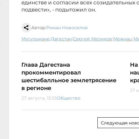
единстве и согласии всех созидательных 
подвести», - подытожил он.
Автор:
Роман Новоселов
|
|
|
|
мусульмане
Дагестан
Сергей Меликов
межнац
Глава Дагестана
На
прокомментировал
на
шестибалльное землетрясение
кр
в регионе
27 а
27 августа, 15:55
Общество
Следующая ново