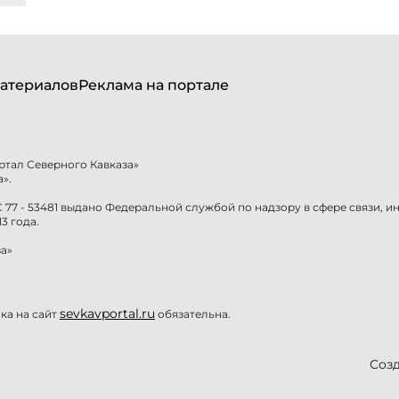
атериалов
Реклама на портале
ртал Северного Кавказа»
».
77 - 53481 выдано Федеральной службой по надзору в сфере связи, 
3 года.
а»
sevkavportal.ru
а на сайт
обязательна.
Созд