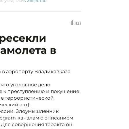
вгуста, 17:39
Общество
1131
пресекли
амолета в
 в аэропорту Владикавказа
 что уголовное дело
ие к преступлению и покушение
вие террористической
ческий акт).
оссии. Злоумышленник
legram-каналам с описанием
 Для совершения теракта он