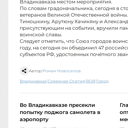
Владикавказа местом мероприятия.
По словам градоначальника, сегодня в ст
ветеранов Великой Отечественной войны.
Тимошкину, Арутюну Хачикяну и Александ
присутствующим на событии, вручили па
воинской славы.
Следует отметить, что Союз городов воин
году, на сегодня он объединил 47 россий
субъектов РФ, удостоенных почётного зва
Автор:
Роман Новоселов
|
|
|
Владикавказ
Северная Осетия
ВОВ
город
Во Владикавказе пресекли
Гл
попытку поджога самолета в
оп
аэропорту
ме