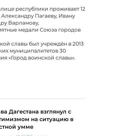
олице республики проживает 12
 Александру Пагаеву, Ивану
ру Варламову,
мятные медали Союза городов
ской славы был учреждён в 2013
ских муниципалитетов 30
ния «Город воинской славы».
ава Дагестана взглянул с
тимизмом на ситуацию в
стной умме