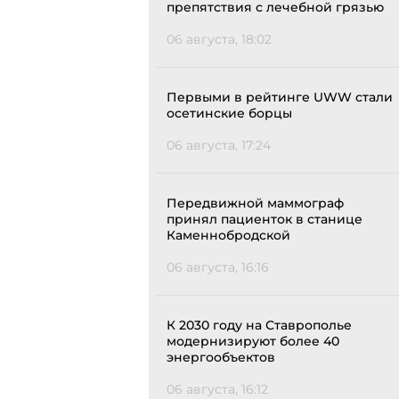
препятствия с лечебной грязью
06 августа, 18:02
Первыми в рейтинге UWW стали
осетинские борцы
06 августа, 17:24
Передвижной маммограф
принял пациенток в станице
Каменнобродской
06 августа, 16:16
К 2030 году на Ставрополье
модернизируют более 40
энергообъектов
06 августа, 16:12