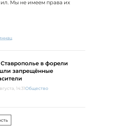
сил. Мы не имеем права их
миннац
 Ставрополье в форели
шли запрещённые
асители
вгуста, 14:31
Общество
сть