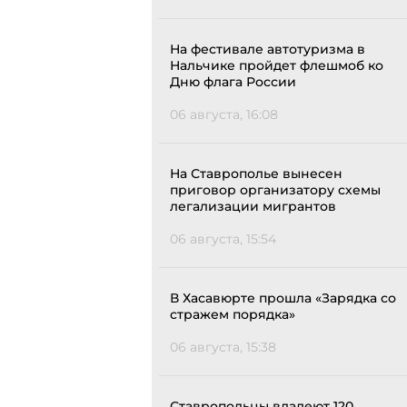
На фестивале автотуризма в
Нальчике пройдет флешмоб ко
Дню флага России
06 августа, 16:08
На Ставрополье вынесен
приговор организатору схемы
легализации мигрантов
06 августа, 15:54
В Хасавюрте прошла «Зарядка со
стражем порядка»
06 августа, 15:38
Ставропольцы владеют 120