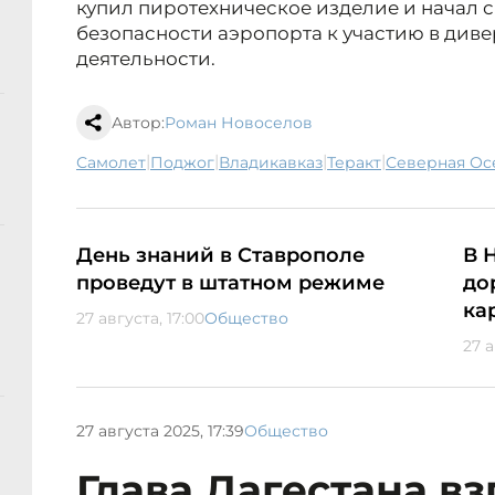
купил пиротехническое изделие и начал 
безопасности аэропорта к участию в ди
деятельности.
Автор:
Роман Новоселов
|
|
|
|
самолет
поджог
Владикавказ
теракт
Северная Ос
День знаний в Ставрополе
В 
проведут в штатном режиме
до
ка
27 августа, 17:00
Общество
27 а
27 августа 2025, 17:39
Общество
Глава Дагестана вз