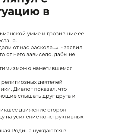
туацию в
ьманской умме и грозившие ее
стана.
али от нас раскола…», - заявил
о от него зависело, дабы не
птимизмом о наметившемся
а религиозных деятелей
ки. Диалог показал, что
еющие слышать друг друга и
зникшее движение сторон
жду на усиление конструктивных
икая Родина нуждаются в