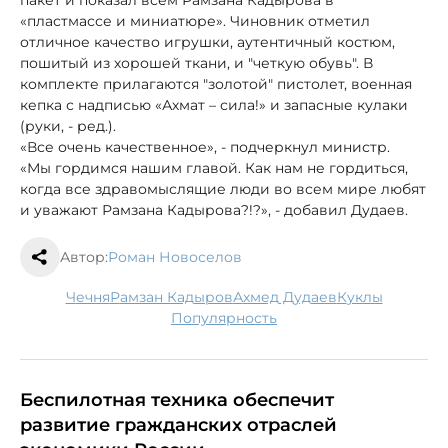
«пластмассе и миниатюре». Чиновник отметил
отличное качество игрушки, аутентичный костюм,
пошитый из хорошей ткани, и "четкую обувь". В
комплекте прилагаются "золотой" пистолет, военная
кепка с надписью «Ахмат – сила!» и запасные кулаки
(руки, - ред.).
«Все очень качественное», - подчеркнул министр.
«Мы гордимся нашим главой. Как нам не гордиться,
когда все здравомыслящие люди во всем мире любят
и уважают Рамзана Кадырова?!?», - добавил Дудаев.
Автор:
Роман Новоселов
Чечня
Рамзан Кадыров
Ахмед Дудаев
куклы
популярность
Беспилотная техника обеспечит
развитие гражданских отраслей