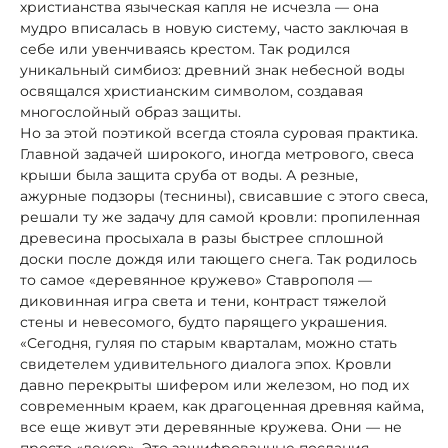
христианства языческая капля не исчезла — она
мудро вписалась в новую систему, часто заключая в
себе или увенчиваясь крестом. Так родился
уникальный симбиоз: древний знак небесной воды
освящался христианским символом, создавая
многослойный образ защиты.
Но за этой поэтикой всегда стояла суровая практика.
Главной задачей широкого, иногда метрового, свеса
крыши была защита сруба от воды. А резные,
ажурные подзоры (теснины), свисавшие с этого свеса,
решали ту же задачу для самой кровли: пропиленная
древесина просыхала в разы быстрее сплошной
доски после дождя или тающего снега. Так родилось
то самое «деревянное кружево» Ставрополя —
диковинная игра света и тени, контраст тяжелой
стены и невесомого, будто парящего украшения.
«Сегодня, гуляя по старым кварталам, можно стать
свидетелем удивительного диалога эпох. Кровли
давно перекрыты шифером или железом, но под их
современным краем, как драгоценная древняя кайма,
все еще живут эти деревянные кружева. Они — не