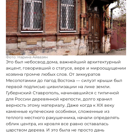
Фото: Нарина Айвазян
Это был небосвод дома, важнейший архитектурный
акцент, говоривший о статусе, вере и мироощущении
хозяина громче любых слов. От зиккуратов
Месопотамии до пагод Востока — силуэт крыши был
первой подписью цивилизации на лике земли.
Губернский Ставрополь, начинавшийся с типичной
для России деревянной крепости, долго хранил
верность этому материалу. Даже когда к XIX веку
каменные купеческие особняки, сложенные из
теплого местного ракушечника, начали определять
облик центра, их кровля все равно оставалась
царством дерева. И это была не просто дань