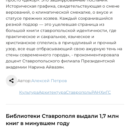
просто «декор». Это зашифрованные послания.
Историческая графика, свидетельствующая о смене
верований, о климатической смекалке, о вкусе и
статусе прежних хозяев. Каждый сохранившийся
резной подзор — это уцелевшая страница из
большой книги ставропольской идентичности, где
практическое и сакральное, языческое и
христианское сплелись в причудливый и прочный
узор, все еще отбрасывающий свою ажурную тень на
стены современного города», - прокомментировала
доцент Ставропольского филиала Президентской
академии Нарина Айвазян.
Автор:
Алексей Петров
культура
архитектура
Ставрополь
РАНХиГС
Библиотеки Ставрополя выдали 1,7 млн
книг в минувшем году