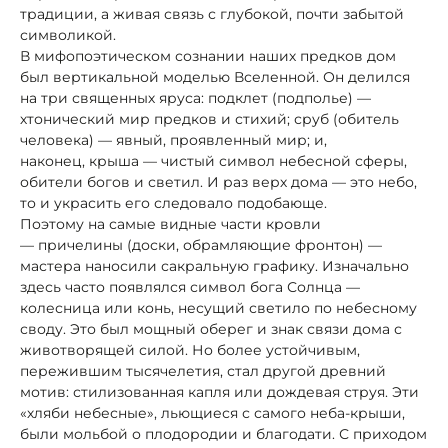
традиции, а живая связь с глубокой, почти забытой
символикой.
В мифопоэтическом сознании наших предков дом
был вертикальной моделью Вселенной. Он делился
на три священных яруса: подклет (подполье) —
хтонический мир предков и стихий; сруб (обитель
человека) — явный, проявленный мир; и,
наконец, крыша — чистый символ небесной сферы,
обители богов и светил. И раз верх дома — это небо,
то и украсить его следовало подобающе.
Поэтому на самые видные части кровли
— причелины (доски, обрамляющие фронтон) —
мастера наносили сакральную графику. Изначально
здесь часто появлялся символ бога Солнца —
колесница или конь, несущий светило по небесному
своду. Это был мощный оберег и знак связи дома с
животворящей силой. Но более устойчивым,
пережившим тысячелетия, стал другой древний
мотив: стилизованная капля или дождевая струя. Эти
«хляби небесные», льющиеся с самого неба-крыши,
были мольбой о плодородии и благодати. С приходом