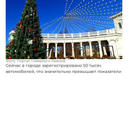
Фото: Портал Северного Кавказа
Сейчас в городе зарегистрировано 50 тысяч
автомобилей, что значительно превышает показатели
советского периода, когда количество
зарегистрированных автомобилей составляло только
10 тысяч машин.
Мэр Кисловодска Евгений Моисеев отметил, что
бальнеологическая здравница подтверждает свой
статус востребованности цифрами статистики.
Проведение различных развлекательных
мероприятий и, конечно, санатории мирового
уровня, уникальная природа, ежегодно повышают