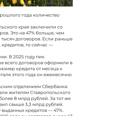
рошлого года количество
льского края заключили со
ов. Это на 47% больше, чем
3 тысяч договоров. Если раньше
. кредитов, то сейчас —
и. В 2025 году пик
ьше всего договоров оформили в
размер кредита от месяца к
ртале этого года он ежемесячно
ским отделением Сбербанка:
дали жителям Ставропольского
олее 8 млрд рублей. За тот же
вил свыше 3,3 млрд рублей.
у выданных кредитов — 47%.