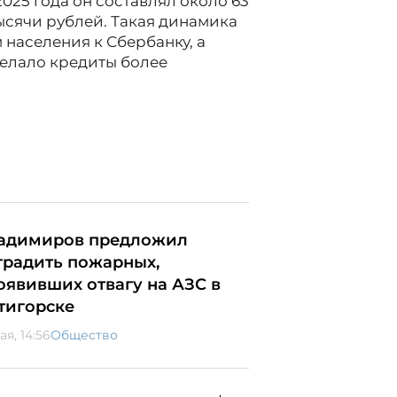
2025 года он составлял около 63
тысячи рублей. Такая динамика
населения к Сбербанку, а
делало кредиты более
адимиров предложил
градить пожарных,
оявивших отвагу на АЗС в
тигорске
ая, 14:56
Общество