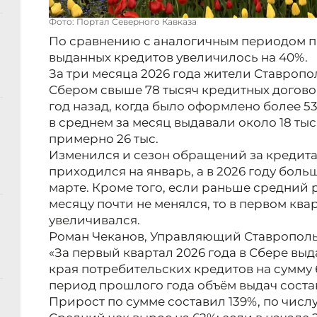
Фото: Портал Северного Кавказа
По сравнению с аналогичным периодом п
выданных кредитов увеличилось на 40%.
За три месяца 2026 года жители Ставропо
Сбером свыше 78 тысяч кредитных договор
год назад, когда было оформлено более 5
в среднем за месяц выдавали около 18 тыс
примерно 26 тыс.
Изменился и сезон обращений за кредитам
приходился на январь, а в 2026 году бол
марте. Кроме того, если раньше средний 
месяцу почти не менялся, то в первом ква
увеличивался.
Роман Чеканов, Управляющий Ставрополь
«За первый квартал 2026 года в Сбере вы
края потребительских кредитов на сумму б
период прошлого года объём выдач соста
Прирост по сумме составил 139%, по числ