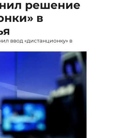
снил решение
онки» в
ья
ил ввод «дистанционку» в