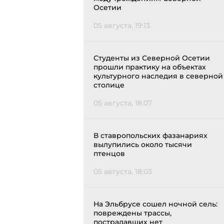
Осетии
05 августа, 19:13
Студенты из Северной Осетии
прошли практику на объектах
культурного наследия в северной
столице
05 августа, 18:07
В ставропольских фазанариях
вылупились около тысячи
птенцов
05 августа, 18:03
На Эльбрусе сошел ночной сель:
повреждены трассы,
пострадавших нет