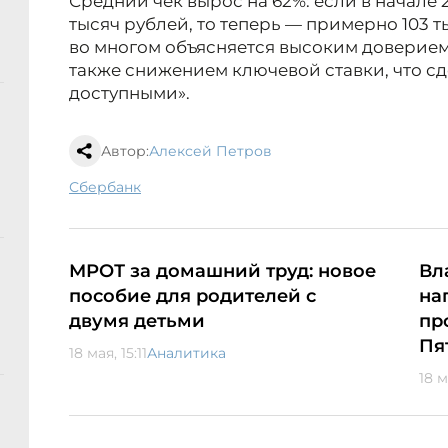
Средний чек вырос на 62%: если в начале 
тысяч рублей, то теперь — примерно 103 
во многом объясняется высоким доверием 
также снижением ключевой ставки, что с
доступными».
Автор:
Алексей Петров
сбербанк
МРОТ за домашний труд: новое
Вл
пособие для родителей с
на
двумя детьми
пр
Пя
18 мая, 15:11
Аналитика
18 м