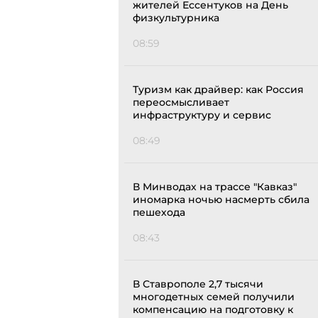
жителей Ессентуков на День
физкультурника
08:59
Туризм как драйвер: как Россия
переосмысливает
инфраструктуру и сервис
08:49
В Минводах на трассе "Кавказ"
иномарка ночью насмерть сбила
пешехода
08:43
В Ставрополе 2,7 тысячи
многодетных семей получили
компенсацию на подготовку к