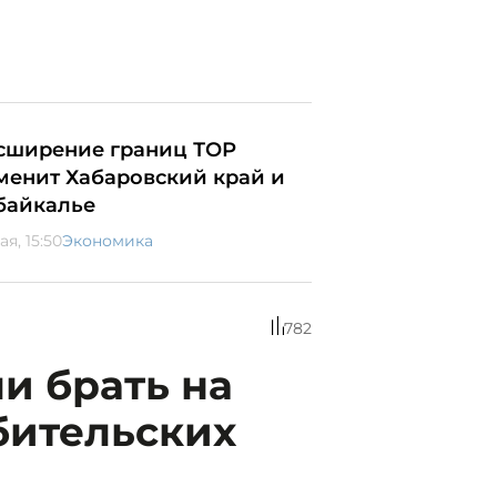
сширение границ ТОР
менит Хабаровский край и
байкалье
ая, 15:50
Экономика
782
и брать на
бительских