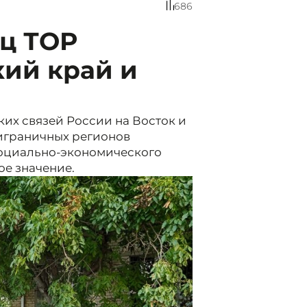
686
ц ТОР
кий край и
их связей России на Восток и
играничных регионов
оциально-экономического
ое значение.