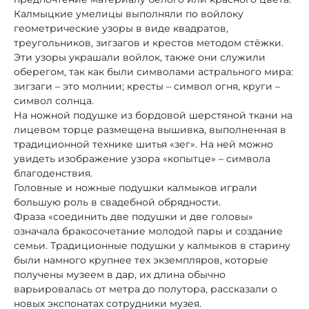
Калмыцкие умелицы выполняли по войлоку
геометрические узоры в виде квадратов,
треугольников, зигзагов и крестов методом стёжки.
Эти узоры украшали войлок, также они служили
оберегом, так как были символами астрального мира:
зигзаги – это молнии; кресты – символ огня, круги –
символ солнца.
На ножной подушке из бордовой шерстяной ткани на
лицевом торце размещена вышивка, выполненная в
традиционной технике шитья «зег». На ней можно
увидеть изображение узора «копытце» – символа
благоденствия.
Головные и ножные подушки калмыков играли
большую роль в свадебной обрядности.
Фраза «соединить две подушки и две головы»
означала бракосочетание молодой пары и создание
семьи. Традиционные подушки у калмыков в старину
были намного крупнее тех экземпляров, которые
получены музеем в дар, их длина обычно
варьировалась от метра до полутора, рассказали о
новых экспонатах сотрудники музея.