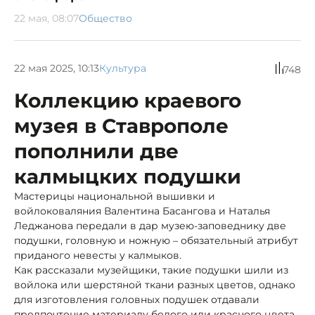
22 мая, 08:07
Общество
22 мая 2025, 10:13
Культура
748
Коллекцию краевого
музея в Ставрополе
пополнили две
калмыцких подушки
Мастерицы национальной вышивки и
войлоковаляния Валентина Басангова и Наталья
Леджанова передали в дар музею-заповеднику две
подушки, головную и ножную – обязательный атрибут
приданого невесты у калмыков.
Как рассказали музейщики, такие подушки шили из
войлока или шерстяной ткани разных цветов, однако
для изготовления головных подушек отдавали
предпочтение материалу белого или красного цвета.