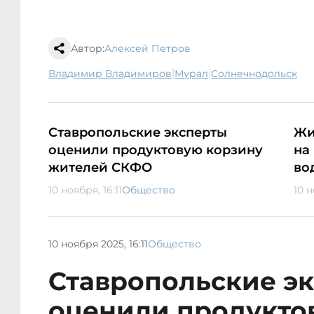
Автор:
Алексей Петров
|
|
Владимир Владимиров
мурал
Солнечнодольск
Ставропольские эксперты
Жи
оценили продуктовую корзину
на
жителей СКФО
во
10 ноября, 16:11
Общество
10 н
10 ноября 2025, 16:11
Общество
Ставропольские э
оценили продукто