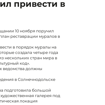
ил привести в
ещании 10 ноября поручил
план реставрации муралов в
вести в порядок муралы на
оторые создала четыре года
из нескольких стран мира в
льтурный код».
х ведомства должны
едения в Солнечнодольске
за подготовила большой
 художественная галерея под
стическая локация