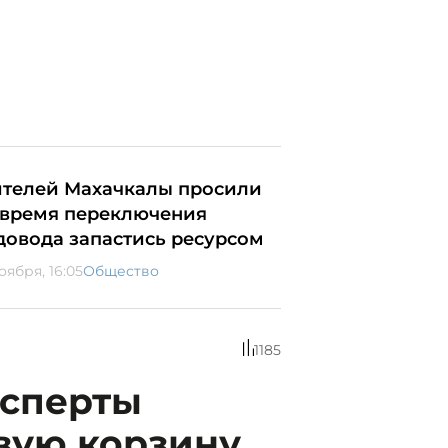
телей Махачкалы просили
 время переключения
довода запастись ресурсом
оября, 16:05
Общество
1185
ксперты
вую корзину