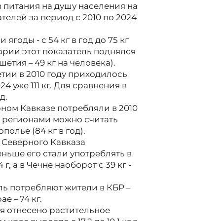
 питания на душу населения на
телей за период с 2010 по 2024
годы - с 54 кг в год до 75 кг
арии этот показатель поднялся
шетия – 49 кг на человека).
тии в 2010 году приходилось
24 уже 111 кг. Для сравнения в
д.
ном Кавказе потребляли в 2010
и» регионами можно считать
полье (84 кг в год).
 Северного Кавказа
ньше его стали употреблять в
 г, а в Чечне наоборот с 39 кг -
ль потребляют жители в КБР –
е – 74 кг.
я отнесено растительное