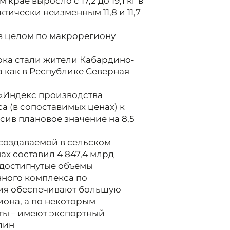
рае выросло с 17,2 до 19,1 кг в
тически неизменным 11,8 и 11,7
в целом по макрорегиону
ока стали жители Кабардино-
да как в Республике Северная
 «Индекс производства
 (в сопоставимых ценах) к
ысив плановое значение на 8,5
создаваемой в сельском
нах составил 4 847,4 млрд
, достигнутые объёмы
ного комплекса по
ния обеспечивают большую
иона, а по некоторым
ты – имеют экспортный
лин