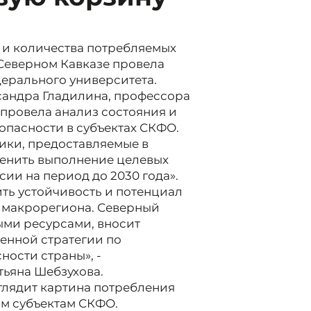
 и количества потребляемых
 Северном Кавказе провела
дерального университета.
сандра Гладилина, профессора
 провела анализ состояния и
пасности в субъектах СКФО.
тики, предоставляемые в
ценить выполнение целевых
ии на период до 2030 года».
ть устойчивость и потенциал
 макрорегиона. Северный
ыми ресурсами, вносит
енной стратегии по
ости страны», -
тьяна Шебзухова.
ыглядит картина потребления
ым субъектам СКФО.