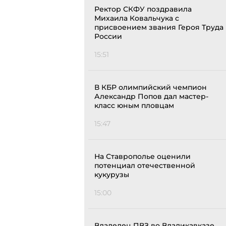
Ректор СКФУ поздравила
Михаила Ковальчука с
присвоением звания Героя Труда
России
15:51
В КБР олимпийский чемпион
Александр Попов дал мастер-
класс юным пловцам
15:47
На Ставрополье оценили
потенциал отечественной
кукурузы
15:00
Владелец ПВЗ во Владикавказе