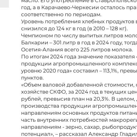
масло. Его употребление в Ставропольском к
год, а в Карачаево-Черкесии осталось прак
соответственно по периодам.
Уровень потребления хлебных продуктов 
снизился до 124 кг в год (в 2010 – 128 кг).
Чемпионом по числу выпитых литров мол
Балкарии – 301 литр в год в 2024 году, тог
Осетия-Алания всего 225 литров молока.
По итогам 2024 года значение показателя
продукции агропромышленного комплекса
уровню 2020 года» составил – 113,1%, прев
пунктов.
«Объем валовой добавленной стоимости, 
хозяйстве СКФО, за 2024 год в текущих це
рублей, превысив план на 20,3%. В целом
производства продукции агропромышлен
направлениям основных продуктов пита
часть внутренних потребностей макрорег
направлениям - зерно, сахар, рыбопродук
потенциал», – рассказал Александр Глади