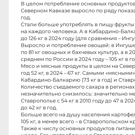
В целом потребление основных продуктов
Северном Кавказе выросло по ряду показа
год.
Стали больше употреблять в пищу фрукты и я
на каждого человека. А в Кабардино-Балк
до 126 кг в 2024 году (для сравнения – Ингу
Выросло и потребление овощей: в Ингуше
по 81 кг овощных и бахчевых культур, а в 20
среднем по России в 2024 году – 105 кг в го
Мясо и мясные продукты в целом на Север
год 52 кг, в 2024 – 67 кг. Самыми «мясным
Кабардино-Балкарию (73 кг в год) и Ставро
Количество съедаемого сахара в регионах
незначительно снизилось: значительно ме
Ставрополье с 54 кг в 2010 году до 47 в 2024
до 42 кг в год.
Больше всего на душу населения картофе
105 кг, а менее всего – в Ставропольском кра
Также к числу основных продуктов питани