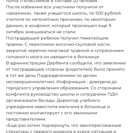
толпа 11-классников в составе 20 человек.
После избиения все участники получили от
«заказчика», также учащегося школы, по 500 рублей.
Учителя по непонятным причинам, по некоторым
данным, в конфликт, который произошел еще 9
октября, вмешиваться не стали.
Пострадавший ребенок получил тяжелейшие
травмы. С переломом височно-скуловой кости,
закрытой черепно-мозговой травмой и сотрясением
головного мозга он находится в больнице.
В администрации Дербента сообщили, что заявление
от пострадавшей стороны (родителей) было принято
в тот же день Подразделением по делам
несовершеннолетних. Информация - доведена до
городского управления образования. Со сторонами
конфликта руководство школы и сотрудники ПДН
организовали беседы. Директор учебного
учреждения навестила мальчика в больнице и
постоянно контактирует с его законными
представителями.
«Еще раз хотим подчеркнуть, что заинтересованные
структуры с первого момента в курсе ситуации и