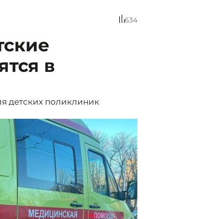
634
тские
ятся в
я детских поликлиник