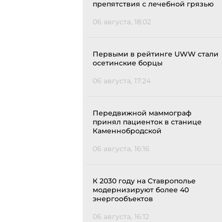
препятствия с лечебной грязью
06 августа, 18:02
Первыми в рейтинге UWW стали
осетинские борцы
06 августа, 17:24
Передвижной маммограф
принял пациенток в станице
Каменнобродской
06 августа, 16:16
К 2030 году на Ставрополье
модернизируют более 40
энергообъектов
06 августа, 16:12