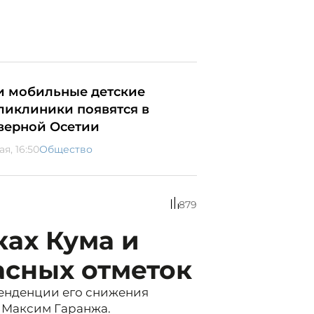
и мобильные детские
ликлиники появятся в
верной Осетии
ая, 16:50
Общество
879
ках Кума и
асных отметок
тенденции его снижения
 Максим Гаранжа.