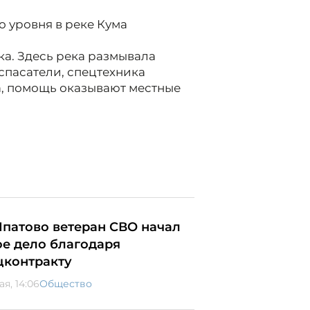
о уровня в реке Кума
ка. Здесь река размывала
 спасатели, спецтехника
а, помощь оказывают местные
Ипатово ветеран СВО начал
ое дело благодаря
цконтракту
ая, 14:06
Общество