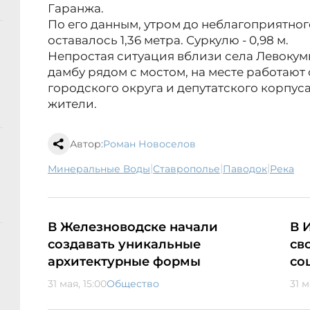
Гаранжа.
По его данным, утром до неблагоприятног
оставалось 1,36 метра. Суркулю - 0,98 м.
Непростая ситуация вблизи села Левокум
дамбу рядом с мостом, на месте работают
городского округа и депутатского корпус
жители.
Автор:
Роман Новоселов
|
|
|
Минеральные Воды
Ставрополье
паводок
река
В Железноводске начали
В 
создавать уникальные
св
архитектурные формы
со
31 мая, 15:00
Общество
31 м