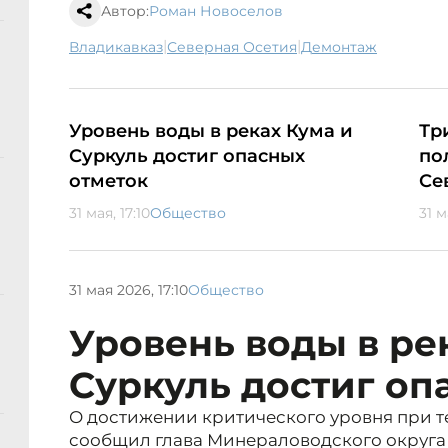
Автор:
Роман Новоселов
|
|
Владикавказ
Северная Осетия
демонтаж
Уровень воды в реках Кума и
Тр
Суркуль достиг опасных
по
отметок
Се
31 мая, 17:10
Общество
31 м
31 мая 2026, 17:10
Общество
Уровень воды в ре
Суркуль достиг оп
О достижении критического уровня при 
сообщил глава Минераловодского округа