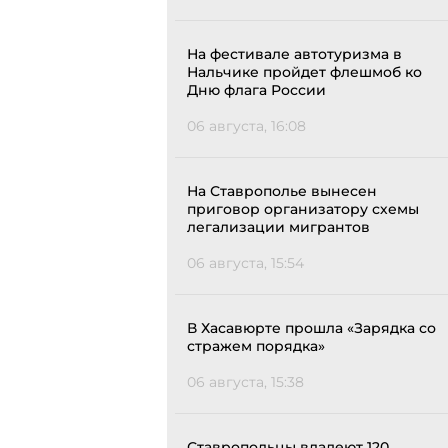
На фестивале автотуризма в
Нальчике пройдет флешмоб ко
Дню флага России
06 августа, 16:08
На Ставрополье вынесен
приговор организатору схемы
легализации мигрантов
06 августа, 15:54
В Хасавюрте прошла «Зарядка со
стражем порядка»
06 августа, 15:38
Ставропольцы владеют 120