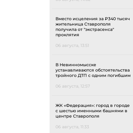
Вместо исцеления за ₽340 тысяч
жительница Ставрополя
получила от "экстрасенса"
проклятия
06 августа, 13:51
В Невинномысске
устанавливаются обстоятельства
тройного ДТП с одним погибшим
06 августа, 12:57
ЖК «Федерация»: город в городе
с шестью именными башнями в
центре Ставрополя
06 августа, 11:33