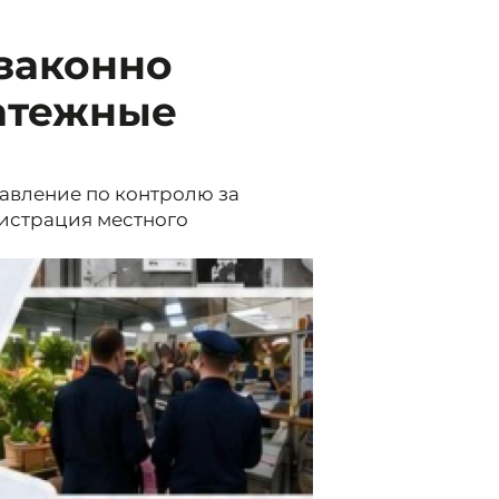
законно
атежные
равление по контролю за
нистрация местного