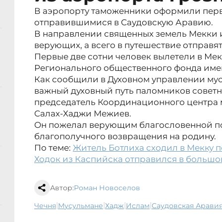
В аэропорту таможенники оформили перв
отправившимися в Саудовскую Аравию.
В направлении священных земель Мекки 
верующих, а всего в путешествие отправят
Первые две сотни человек вылетели в Мекк
Регионального общественного фонда име
Как сообщили в Духовном управлении мус
важный духовный путь паломников советни
председатель Координационного центра 
Салах-Хаджи Межиев.
Он пожелал верующим благословенной пое
благополучного возвращения на родину.
По теме:
Житель Ботлиха сходил в Мекку 
Ходок из Каспийска отправился в больш
Автор:
Роман Новоселов
|
|
|
|
Чечня
мусульмане
хадж
ислам
Саудовская Арави