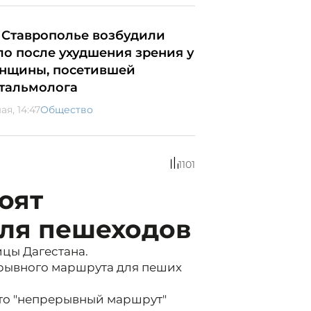
 Ставрополье возбудили
ло после ухудшения зрения у
нщины, посетившей
тальмолога
ая, 14:47
Общество
1101
оят
для пешеходов
ицы Дагестана.
ерывного маршрута для пеших
что "непрерывный маршрут"