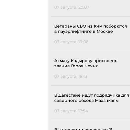
07 августа, 20:07
Ветераны СВО из КЧР поборются
в пауэрлифтинге в Москве
07 августа, 19:06
Ахмату Кадырову присвоено
звание Героя Чечни
07 августа, 18:13
В Дагестане ищут подрядчика для
северного обхода Махачкалы
07 августа, 17:54
В Ингушетии поддержат 11