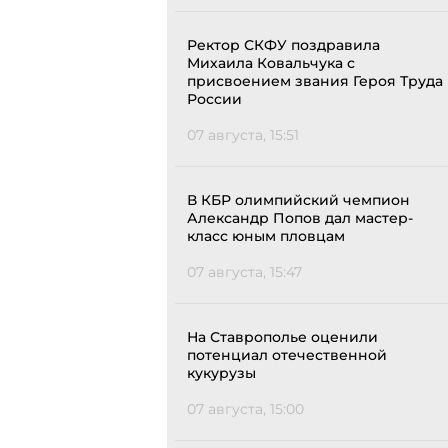
Ректор СКФУ поздравила
Михаила Ковальчука с
присвоением звания Героя Труда
России
07 августа, 15:51
В КБР олимпийский чемпион
Александр Попов дал мастер-
класс юным пловцам
07 августа, 15:47
На Ставрополье оценили
потенциал отечественной
кукурузы
07 августа, 15:00