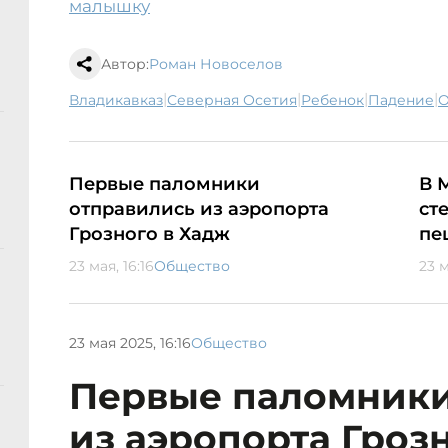
малышку
Автор:
Роман Новоселов
|
|
|
|
Владикавказ
Северная Осетия
ребенок
падение
Первые паломники
В 
отправились из аэропорта
ст
Грозного в Хадж
пе
23 мая, 16:16
Общество
23 м
23 мая 2025, 16:16
Общество
Первые паломники
из аэропорта Гроз