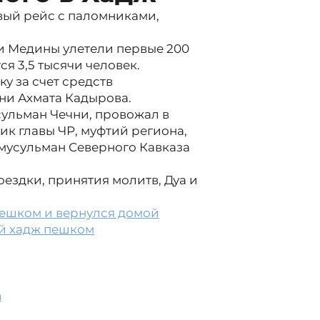
ый рейс с паломниками,
и Медины улетели первые 200
ся 3,5 тысячи человек.
у за счет средств
ни Ахмата Кадырова.
ульман Чечни, провожал в
к главы ЧР, муфтий региона,
мусульман Северного Кавказа
здки, принятия молитв, Дуа и
пешком и вернулся домой
ой хадж пешком
я