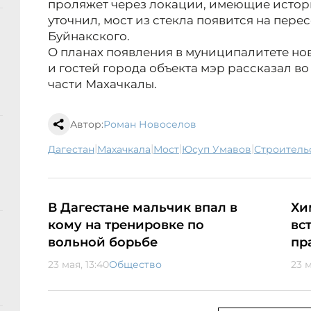
проляжет через локации, имеющие истори
уточнил, мост из стекла появится на пере
Буйнакского.
О планах появления в муниципалитете но
и гостей города объекта мэр рассказал в
части Махачкалы.
Автор:
Роман Новоселов
|
|
|
|
Дагестан
Махачкала
мост
Юсуп Умавов
строитель
В Дагестане мальчик впал в
Хи
кому на тренировке по
вс
вольной борьбе
пр
23 мая, 13:40
Общество
23 м