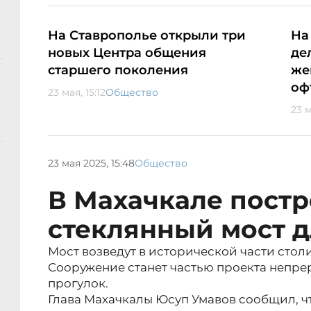
На Ставрополье открыли три
На
новых Центра общения
де
старшего поколения
же
оф
23 мая, 15:12
Общество
23 м
23 мая 2025, 15:48
Общество
В Махачкале постр
стеклянный мост 
Мост возведут в исторической части стол
Сооружение станет частью проекта непр
прогулок.
Глава Махачкалы Юсуп Умавов сообщил, 