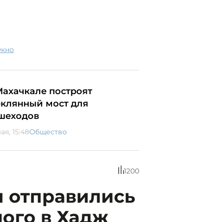
окно
Махачкале построят
еклянный мост для
шеходов
ая, 15:48
Общество
1200
 отправились
ного в Хадж