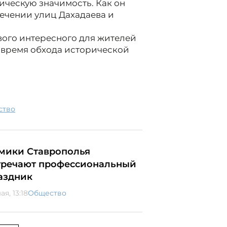
ческую значимость. Как он
сечении улиц Дахадаева и
вого интересного для жителей
о время обхода исторической
ство
мики Ставрополья
тречают профессиональный
аздник
ая, 13:18
Общество