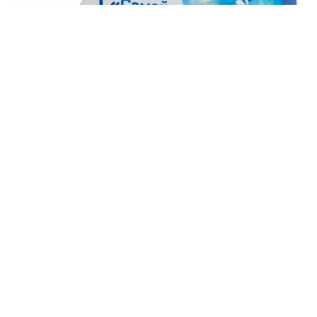
Фото: ТГ Сергея Меняйло
Именитых экспертов и исследователей в начале
своего научного пути задействуют в ключевой
программе по развитию российского Кавказа —
форуме „Российский Кавказ: история, современность
и образ будущего“.
Руководитель программ Центра Григорий Мхитарьян
в ходе пресс-конференции в «ТАСС Кавказ» сообщил
о нескольких запланированных секциях и круглых
столах форума.
По его данным, ранее реализованные центром
программы уже дали практический результат.
"Молодые ребята, которые два года назад впервые