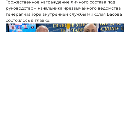
Торжественное награждение личного состава под
руководством начальника чрезвычайного ведомства
генерал-майора внутренней службы Николая Басова
состоялось в главке.
Фото: МЧС
Сотрудников поощрили с формулировкой "за
высокие результаты и безупречное выполнение
служебных задач".
Басов поблагодарил всех, кто продемонстрировал
умелое руководство на праздничных мероприятиях к