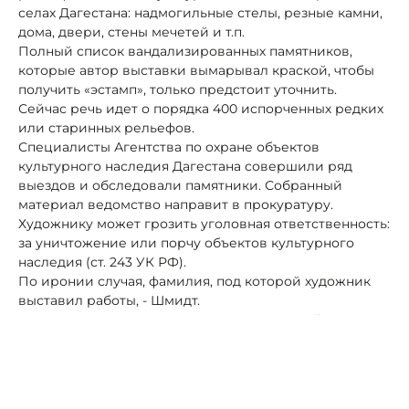
селах Дагестана: надмогильные стелы, резные камни,
дома, двери, стены мечетей и т.п.
Полный список вандализированных памятников,
которые автор выставки вымарывал краской, чтобы
получить «эстамп», только предстоит уточнить.
Сейчас речь идет о порядка 400 испорченных редких
или старинных рельефов.
Специалисты Агентства по охране объектов
культурного наследия Дагестана совершили ряд
выездов и обследовали памятники. Собранный
материал ведомство направит в прокуратуру.
Художнику может грозить уголовная ответственность:
за уничтожение или порчу объектов культурного
наследия (ст. 243 УК РФ).
По иронии случая, фамилия, под которой художник
выставил работы, - Шмидт.
«Явно потомок Остапа Бендера, сына «покойного
лейтенанта Шмидта», который знал миллион
вариантов легального отъема денег у граждан…», -
пишут земляки об авторе скандальной экспозиции.
Они заявляют о нулевой художественной ценности