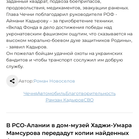
заданный квадрат, подвоза боеприпасов,
продовольствия, медикаментов, эвакуации раненых.
Глава Чечни поблагодарил руководителя РОФ -
Аймани Кадырову – за приобретение техники.
«Вклад Фонда в дело достижения победы над
укронатовским фашизмом ощутим, что сказывается на
высоком морально-боевом духе защитников Родины»,
- заявил Кадыров.
Он пожелал бойцам удачной охоты на украинских
бандитов и чтобы транспорт сослужил им добрую
службу.
Автор:
Роман Новоселов
Чечня
автомобиль
благотворительность
Рамзан Кадыров
СВО
В РСО-Алании в дом-музей Хаджи-Умара
Мамсурова передадут копии найденных