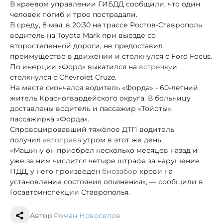
В краевом управлении ГИБДД сообщили, что один
человек погиб и трое пострадали.
В среду, 8 мая, в 20:30 на трассе Ростов-Ставрополь
водитель на Toyota Mark при выезде со
второстепенной дороги, не предоставил
преимущество в движении и столкнулся с Ford Focus.
По инерции «Форд» выкатился на
встречку
и
столкнулся с Chevrolet Cruze.
На месте скончался водитель «Форда» - 60-летний
житель Красногвардейского округа. В больницу
доставлены водитель и пассажир «Тойоты»,
пассажирка «Форда».
Спровоцировавший тяжёлое ДТП водитель
получил
автоправа
утром в этот же день.
«Машину он приобрел несколько месяцев назад и
уже за ним числится четыре штрафа за нарушение
ПДД, у него произведён
биозабор
крови на
установление состояния опьянения», — сообщили в
Госавтоинспекции Ставрополья.
Автор:
Роман Новоселов