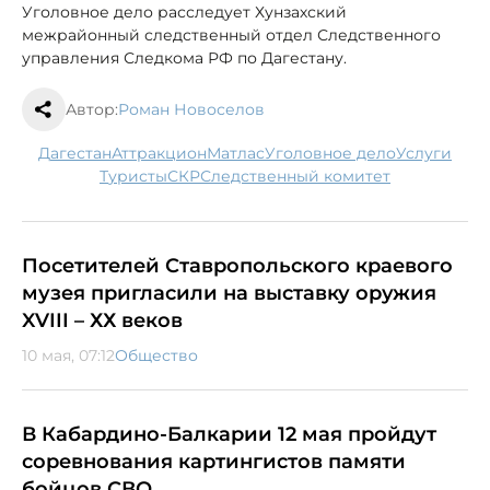
Уголовное дело расследует Хунзахский
межрайонный следственный отдел Следственного
управления Следкома РФ по Дагестану.
Автор:
Роман Новоселов
Дагестан
аттракцион
Матлас
уголовное дело
услуги
туристы
СКР
следственный комитет
Посетителей Ставропольского краевого
музея пригласили на выставку оружия
XVIII – ХХ веков
10 мая, 07:12
Общество
В Кабардино-Балкарии 12 мая пройдут
соревнования картингистов памяти
бойцов СВО