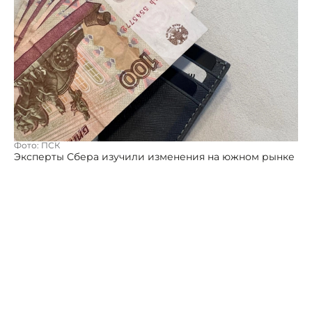
Фото: ПСК
Эксперты Сбера изучили изменения на южном рынке
потребительского кредитования за четыре месяца
2026 года. Лидерами по объёму выданных банком
займов стали Краснодарский край (26 млрд рублей),
Ростовская область (17 млрд рублей), Ставропольский
край (11 млрд рублей), Республика Крым и
Севастополь (3 млрд рублей). По числу оформленных
потребительских займов в ТОП-5 Краснодарский
край (233 тыс сделок), Ростовская область (162 тыс),
Ставропольский край (почти 108 тыс), Республики
Карачаево-Черкесия (19,5 тыс) и Адыгея (19 тыс),