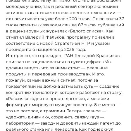
показатели достигнуты. Мало того, что выросла доля
молодых учёных, так и реальный сектор экономики
активно «заглатывает» отечественные технологии —
их насчитывается уже более 200 тысяч. Плюс почти 37
тысяч патентных заявок и свыше 87 тысяч публикаций
в рецензируемых журналах «Белого списка». Как
отметил Валерий Фальков, программу привели в
соответствие с новой Стратегией НТР и указом
президента о наццелях до 2036 года.
Интересно, что президент РАН Геннадий Красников
призвал не зацикливаться на сухих цифрах: «Мы
должны видеть, что за ними стоит — реальные
продукты и передовые производства». И это,
пожалуй, самый важный сигнал: погоня за
показателями не должна затмевать суть — создание
конкретных технологий, которые работают на страну.
«Россия сегодня не просто догоняет, а местами
формирует мировую научную повестку. 8-е место —
это не потолок, а трамплин. Теперь главное —
удержать динамику, сохранить связку «вуз —
лаборатория — завод» и доводить каждый патент до
реального станка или лекарства. Как подчеркнул