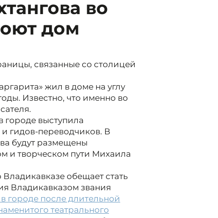
хтангова во
роют дом
раницы, связанные со столицей
ргарита» жил в доме на углу
 годы. Известно, что именно во
сателя.
в городе выступила
и гидов-переводчиков. В
ова будут размещены
м и творческом пути Михаила
о Владикавказе обещает стать
ия Владикавказом звания
 в городе после длительной
наменитого театрального