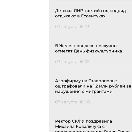
Дети из ЛНР третий год подряд
отдыхают в Ессентуках
07 августа, 16:23
В Железноводске нескучно
отметят День физкультурника
07 августа, 16:05
Агрофирму на Ставрополье
оштрафовали на 1,2 млн рублей за
нарушения с мигрантами
07 августа, 16:00
Ректор СКФУ поздравила
Михаила Ковальчука с
присвоением звания Героя Труда