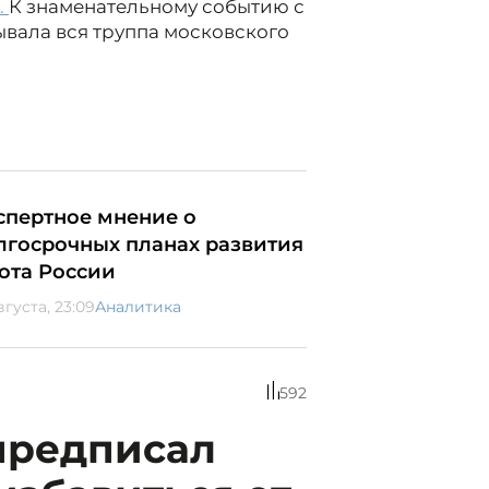
.
К знаменательному событию с
вала вся труппа московского
спертное мнение о
лгосрочных планах развития
ота России
вгуста, 23:09
Аналитика
592
предписал