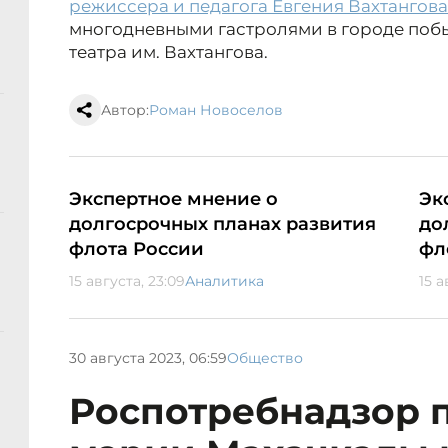
режиссера и педагога Евгения Вахтангова
многодневными гастролями в городе побы
театра им. Вахтангова.
Автор:
Роман Новоселов
Экспертное мнение о
Эк
долгосрочных планах развития
до
флота России
фл
15 августа, 23:09
Аналитика
15 а
30 августа 2023, 06:59
Общество
Роспотребнадзор 