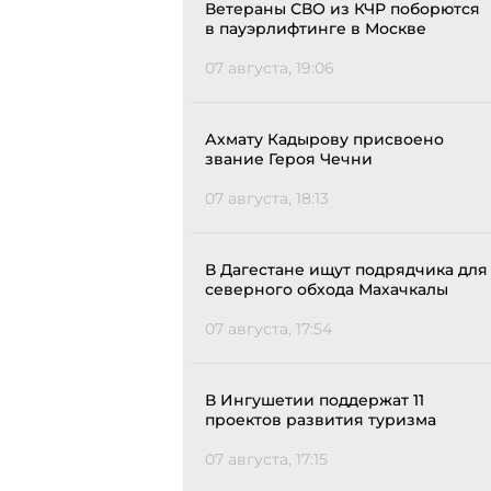
Ветераны СВО из КЧР поборются
в пауэрлифтинге в Москве
07 августа, 19:06
Ахмату Кадырову присвоено
звание Героя Чечни
07 августа, 18:13
В Дагестане ищут подрядчика для
северного обхода Махачкалы
07 августа, 17:54
В Ингушетии поддержат 11
проектов развития туризма
07 августа, 17:15