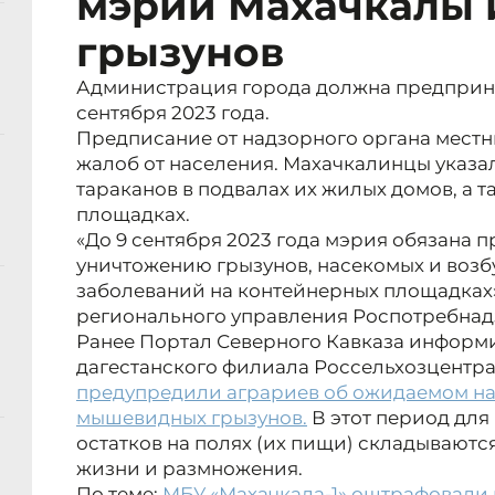
мэрии Махачкалы и
грызунов
Администрация города должна предприня
сентября 2023 года.
Предписание от надзорного органа местн
жалоб от населения. Махачкалинцы указа
тараканов в подвалах их жилых домов, а 
площадках.
«До 9 сентября 2023 года мэрия обязана 
уничтожению грызунов, насекомых и воз
заболеваний на контейнерных площадках»
регионального управления Роспотребнадзо
Ранее Портал Северного Кавказа информ
дагестанского филиала Россельхозцентр
предупредили аграриев об ожидаемом наш
мышевидных грызунов.
В этот период для
остатков на полях (их пищи) складываютс
жизни и размножения.
По теме:
МБУ «Махачкала-1» оштрафовали н