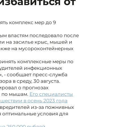
збавиться от
ть комплекс мер до 9
ым властям последовало после
ли на засилье крыс, мышей и
также на мусороконтейнерных
принять комплексные меры по
будителей инфекционных
, - сообщает пресс-служба
ра в среду, 30 августа.
ировал о прогнозах
а по мышам.
Его специалисты
ествии в осень 2023 года
 вредителей из-за пожнивных
я оптимальные условия для
а 250 000 рублей.