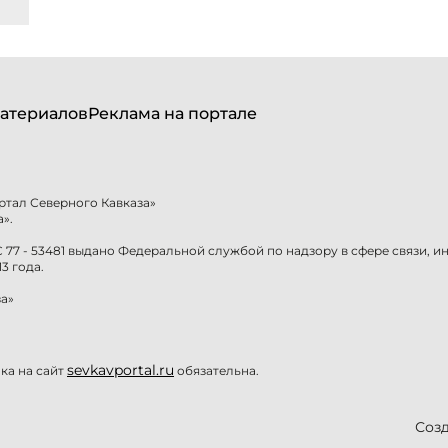
атериалов
Реклама на портале
ртал Северного Кавказа»
».
77 - 53481 выдано Федеральной службой по надзору в сфере связи, 
3 года.
а»
sevkavportal.ru
а на сайт
обязательна.
Созд