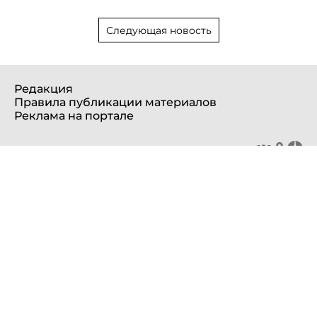
Следующая новость
Редакция
Правила публикации материалов
Реклама на портале
© 2012—2025 Все права защищены. ООО «Портал Северного
Кавказа»
Сетевое издание «Портал Северного Кавказа».
Свидетельство о регистрации СМИ ЭЛ № ФС 77 - 53481 выдано
Федеральной службой по надзору в сфере связи,
информационных технологий и массовых коммуникаций
(Роскомнадзор) 10 апреля 2013 года.
Учредитель: ООО «Портал Северного Кавказа»
Главный редактор: Баканова Е.Н.
info@sevkavportal.ru
E-mail: