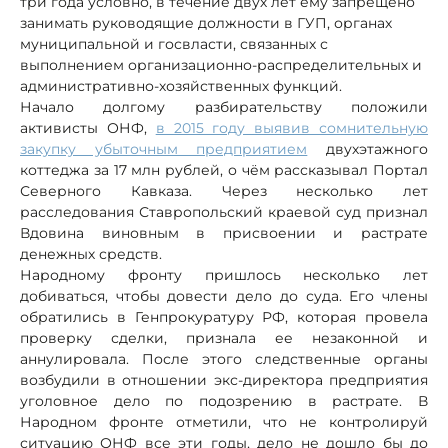
три года условно, в течение двух лет ему запрещено
занимать руководящие должности в ГУП, органах
муниципальной и госвласти, связанных с
выполнением организационно-распределительных и
административно-хозяйственных функций.
Начало долгому разбирательству положили
активисты ОНФ,
в 2015 году выявив сомнительную
закупку убыточным предприятием
двухэтажного
коттеджа за 17 млн рублей, о чём рассказывал Портал
Северного Кавказа. Через несколько лет
расследования Ставропольский краевой суд признал
Вдовина виновным в присвоении и растрате
денежных средств.
Народному фронту пришлось несколько лет
добиваться, чтобы довести дело до суда. Его члены
обратились в Генпрокуратуру РФ, которая провела
проверку сделки, признала ее незаконной и
аннулировала. После этого следственные органы
возбудили в отношении экс-директора предприятия
уголовное дело по подозрению в растрате. В
Народном фронте отметили, что не контролируй
ситуацию ОНФ все эти годы, дело не дошло бы до