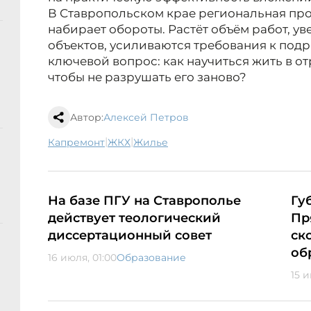
В Ставропольском крае региональная пр
набирает обороты. Растёт объём работ, у
объектов, усиливаются требования к подр
ключевой вопрос: как научиться жить в о
чтобы не разрушать его заново?
Автор:
Алексей Петров
|
|
капремонт
ЖКХ
жилье
На базе ПГУ на Ставрополье
Гу
действует теологический
Пр
диссертационный совет
ск
об
16 июля, 01:00
Образование
15 и