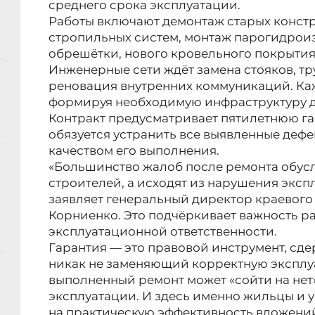
среднего срока эксплуатации.
Работы включают демонтаж старых констр
стропильных систем, монтаж парогидроиз
обрешётки, нового кровельного покрытия
Инженерные сети ждёт замена стояков, тр
реновация внутренних коммуникаций. Каж
формируя необходимую инфраструктуру д
Контракт предусматривает пятилетнюю г
обязуется устранить все выявленные дефе
качеством его выполнения.
«Большинство жалоб после ремонта обус
строителей, а исходят из нарушения эксп
заявляет генеральный директор краевого
Корниенко. Это подчёркивает важность р
эксплуатационной ответственности.
Гарантия — это правовой инструмент, с
никак не заменяющий корректную эксплу
выполненный ремонт может «сойти на нет»
эксплуатации. И здесь именно жильцы и
на практическую эффективность вложени