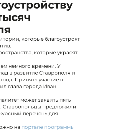
гоустройству
тысяч
ля
итории, которые благоустроят
тив.
остранства, которые украсят
сем немного времени. У
лад в развитие Ставрополя и
ород. Принять участие в
ил глава города Иван
алитет может заявить пять
я. Ставропольцы предложили
нкурсный перечень для
можно на
портале программы