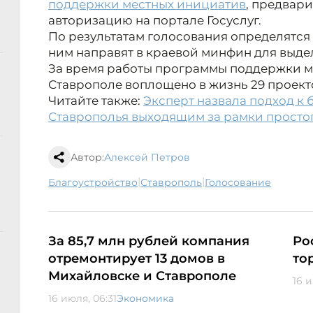
поддержки местных инициатив
, предвар
авторизацию на портале Госуслуг.
По результатам голосования определятся 
ним направят в краевой минфин для выде
За время работы программы поддержки м
Ставрополе воплощено в жизнь 29 проек
Читайте также:
Эксперт назвала подход к 
Ставрополья выходящим за рамки просто
Автор:
Алексей Петров
|
|
благоустройство
Ставрополь
голосование
За 85,7 млн рублей компания
Ро
отремонтирует 13 домов в
то
Михайловске и Ставрополе
16 и
16 июля, 06:31
Экономика