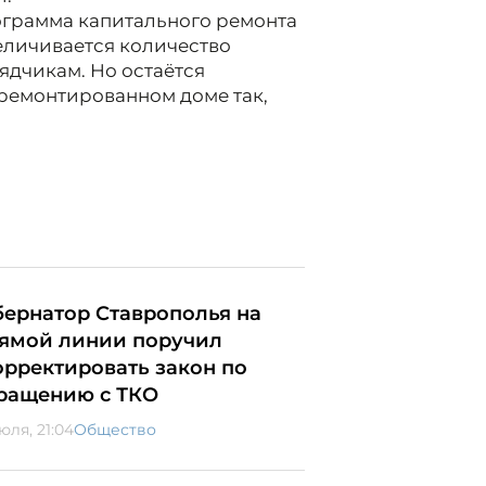
ограмма капитального ремонта
величивается количество
ядчикам. Но остаётся
тремонтированном доме так,
бернатор Ставрополья на
ямой линии поручил
орректировать закон по
ращению с ТКО
юля, 21:04
Общество