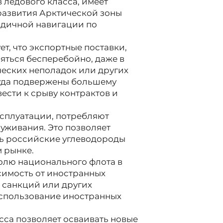
 ледового класса, имеет
 развития Арктической зоны
годичной навигации по
т, что экспортные поставки,
яться бесперебойно, даже в
ческих неполадок или других
суда подвержены большему
вести к срыву контрактов и
сплуатации, потребляют
уживания. Это позволяет
ть российские углеводороды
 рынке.
олю национального флота в
симость от иностранных
х санкций или других
использование иностранных
сса позволяет осваивать новые