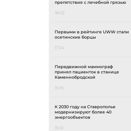
препятствия с лечебной грязью
18:02
Первыми в рейтинге UWW стали
осетинские борцы
17:24
Передвижной маммограф
принял пациенток в станице
Каменнобродской
16:16
К 2030 году на Ставрополье
модернизируют более 40
энергообъектов
16:12