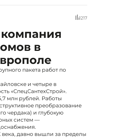
1217
й компания
домов в
аврополе
упного пакета работ по
айловске и четыре в
ость «СпецСантехСтрой».
5,7 млн рублей. Работы
нструктивное преобразование
го чердака) и глубокую
рных систем —
доснабжения.
 века, давно вышли за пределы