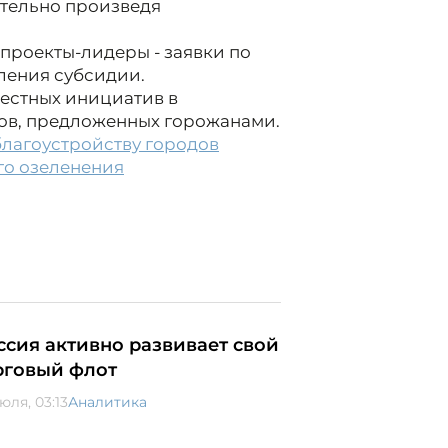
ительно произведя
проекты-лидеры - заявки по
ления субсидии.
естных инициатив в
тов, предложенных горожанами.
благоустройству городов
го озеленения
ссия активно развивает свой
рговый флот
юля, 03:13
Аналитика