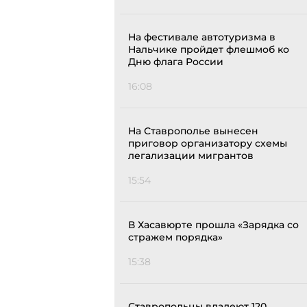
На фестивале автотуризма в
Нальчике пройдет флешмоб ко
Дню флага России
16:08
На Ставрополье вынесен
приговор организатору схемы
легализации мигрантов
15:54
В Хасавюрте прошла «Зарядка со
стражем порядка»
15:38
Ставропольцы владеют 120