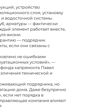
укций, устройство
оляционного слоя, установку
 и водосточной системы.
уб, арматуры — фактически
дый элемент работает вместе,
ля жизни.
арантию — подрядчик
кты, если они связаны с
ловлено не ошибками
луатационных условий», —
 фонда капремонта Павел
азличения технической и
держивающий подрядчика, но
атацию дома. Даже безупречно
, если нет порядка в
 управляющая компания влияют
й.