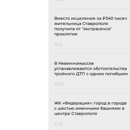
Вместо исцеления за ₽340 тысяч
жительница Ставрополя
получила от "экстрасенса"
проклятия
13:51
В Невинномысске
устанавливаются обстоятельства
тройного ДТП с одним погибшим
12:57
ЖК «Федерация»: город в городе
с шестью именными башнями в
центре Ставрополя
11:33